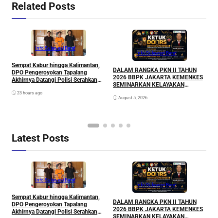
Related Posts
Info Sulawesi Barat
A
Info Sulawesi Barat
L
Sempat Kabur hingga Kalimantan,
P
DALAM RANGKA PKN II TAHUN
DPO Pengeroyokan Tapalang
2026 BBPK JAKARTA KEMENKES
Akhirnya Datangi Polisi Serahkan
SEMINARKAN KELAYAKAN
Diri
RANCANGAN PROYEK
23 hours ago
August 5, 2026
PERUBAHAN KETUK DOORS
BHABINKAMTIBMAS PEDULI TBC
DI WILAYAH HUKUM POLDA
SULAWESI BARAT
Latest Posts
Info Sulawesi Barat
A
Info Sulawesi Barat
L
Sempat Kabur hingga Kalimantan,
P
DALAM RANGKA PKN II TAHUN
DPO Pengeroyokan Tapalang
2026 BBPK JAKARTA KEMENKES
Akhirnya Datangi Polisi Serahkan
SEMINARKAN KELAYAKAN