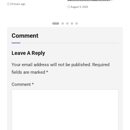
Diri
RANCANGAN PROYEK
23 hours ago
August 5, 2026
PERUBAHAN KETUK DOORS
BHABINKAMTIBMAS PEDULI TBC
DI WILAYAH HUKUM POLDA
SULAWESI BARAT
Comment
Leave A Reply
Your email address will not be published.
Required
fields are marked
*
Comment
*