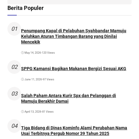
Berita Populer
01
Penumpang Kapal di Pelabuhan Syahbandar Mamuju
Keluhkan Aturan Timbangan Barang yang Dinilai
Mencekik
May 14, 2026
•
120 Views
02
SPPG Kamansi Bagikan Makanan Bergizi Sesuai AKG
June 11, 2026
•
97 Views
03
Salah Paham Antara Kurir Spx dan Pelanggan di
Mamuju Berakhir Damai
April 13, 2026
•
81 Views
04
Tiga Bidang di Dinas Kominfo Alami Perubahan Nama
Usai Terbitnya Pergub Nomor 39 Tahun 2025