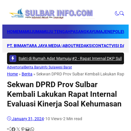
HOME
MAMUJU
MAMUJU TENGAH
PASANGKAYU
MAJENE
POLEWAL
PT. BIMANTARA JAYA MEDIA |
ABOUT
REDAKSI
CONTACT
VISI DAN 
arya Bakti di Rumah Adat Mamuju
|
#2 -
Rapat Internal DKP Sulbar, Sela
Advertorial
Berita Baru
Info Sulawesi Barat
Home
»
Berita
»
Sekwan DPRD Prov Sulbar Kembali Lakukan Rapat In
Sekwan DPRD Prov Sulbar
Kembali Lakukan Rapat Internal
Evaluasi Kinerja Soal Kehumasan
January 31, 2024
•
10
Views
•
2 Min read
Facebook
Twitter
Pinterest
Mail
WhatsApp