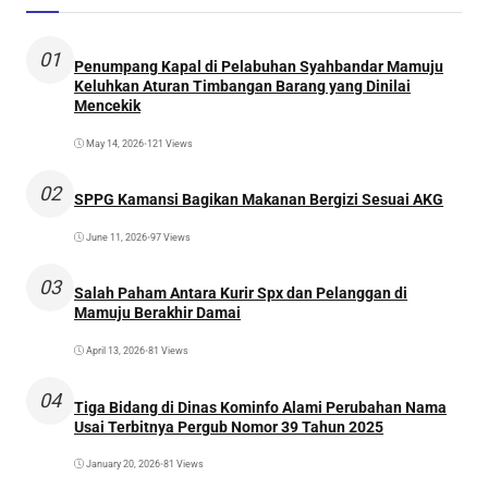
01
Penumpang Kapal di Pelabuhan Syahbandar Mamuju
Keluhkan Aturan Timbangan Barang yang Dinilai
Mencekik
May 14, 2026
•
121 Views
02
SPPG Kamansi Bagikan Makanan Bergizi Sesuai AKG
June 11, 2026
•
97 Views
03
Salah Paham Antara Kurir Spx dan Pelanggan di
Mamuju Berakhir Damai
April 13, 2026
•
81 Views
04
Tiga Bidang di Dinas Kominfo Alami Perubahan Nama
Usai Terbitnya Pergub Nomor 39 Tahun 2025
January 20, 2026
•
81 Views