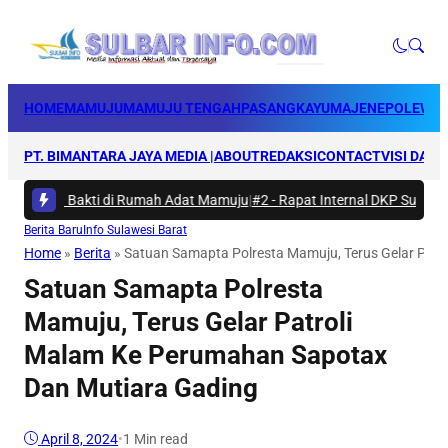
HOME
MAMUJU
MAMUJU TENGAH
PASANGKAYU
MAJENE
POLEWAL
PT. BIMANTARA JAYA MEDIA |
ABOUT
REDAKSI
CONTACT
VISI DAN 
Karya Bakti di Rumah Adat Mamuju
|
#2 -
Rapat Internal DKP Sulbar, Se
Berita Baru
Info Sulawesi Barat
Home
»
Berita
»
Satuan Samapta Polresta Mamuju, Terus Gelar Pat
Satuan Samapta Polresta
Mamuju, Terus Gelar Patroli
Malam Ke Perumahan Sapotax
Dan Mutiara Gading
April 8, 2024
•
1 Min read