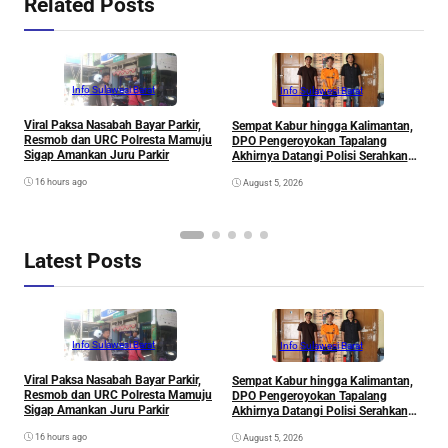
Related Posts
Info Sulawesi Barat
Info Sulawesi Barat
Viral Paksa Nasabah Bayar Parkir,
Sempat Kabur hingga Kalimantan,
D
Resmob dan URC Polresta Mamuju
DPO Pengeroyokan Tapalang
2
Sigap Amankan Juru Parkir
Akhirnya Datangi Polisi Serahkan
S
Diri
R
16 hours ago
August 5, 2026
P
B
D
S
Latest Posts
Info Sulawesi Barat
Info Sulawesi Barat
Viral Paksa Nasabah Bayar Parkir,
Sempat Kabur hingga Kalimantan,
D
Resmob dan URC Polresta Mamuju
DPO Pengeroyokan Tapalang
2
Sigap Amankan Juru Parkir
Akhirnya Datangi Polisi Serahkan
S
Diri
R
16 hours ago
August 5, 2026