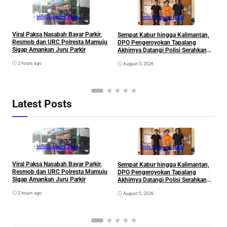
Info Sulawesi Barat
Info Sulawesi Barat
Viral Paksa Nasabah Bayar Parkir,
Sempat Kabur hingga Kalimantan,
D
Resmob dan URC Polresta Mamuju
DPO Pengeroyokan Tapalang
2
Sigap Amankan Juru Parkir
Akhirnya Datangi Polisi Serahkan
S
Diri
R
2 hours ago
August 5, 2026
P
B
D
S
Latest Posts
Info Sulawesi Barat
Info Sulawesi Barat
Viral Paksa Nasabah Bayar Parkir,
Sempat Kabur hingga Kalimantan,
D
Resmob dan URC Polresta Mamuju
DPO Pengeroyokan Tapalang
2
Sigap Amankan Juru Parkir
Akhirnya Datangi Polisi Serahkan
S
Diri
R
2 hours ago
August 5, 2026
P
B
D
S