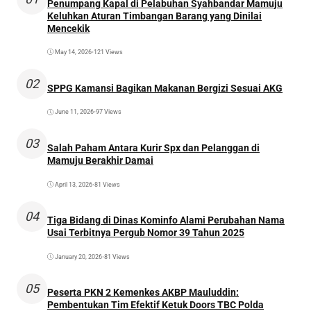
Penumpang Kapal di Pelabuhan Syahbandar Mamuju
Keluhkan Aturan Timbangan Barang yang Dinilai
Mencekik
May 14, 2026
•
121 Views
02
SPPG Kamansi Bagikan Makanan Bergizi Sesuai AKG
June 11, 2026
•
97 Views
03
Salah Paham Antara Kurir Spx dan Pelanggan di
Mamuju Berakhir Damai
April 13, 2026
•
81 Views
04
Tiga Bidang di Dinas Kominfo Alami Perubahan Nama
Usai Terbitnya Pergub Nomor 39 Tahun 2025
January 20, 2026
•
81 Views
05
Peserta PKN 2 Kemenkes AKBP Mauluddin:
Pembentukan Tim Efektif Ketuk Doors TBC Polda