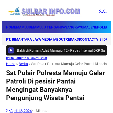
HOME
MAMUJU
MAMUJU TENGAH
PASANGKAYU
MAJENE
POLEWAL
PT. BIMANTARA JAYA MEDIA |
ABOUT
REDAKSI
CONTACT
VISI DAN 
Karya Bakti di Rumah Adat Mamuju
|
#2 -
Rapat Internal DKP Sulbar, Sel
Berita Baru
Info Sulawesi Barat
Home
»
Berita
»
Sat Polair Polresta Mamuju Gelar Patroli Di pesisi
Sat Polair Polresta Mamuju Gelar
Patroli Di pesisir Pantai
Mengingat Banyaknya
Pengunjung Wisata Pantai
April 12, 2024
•
1 Min read