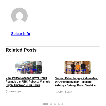
Sulbar Info
Related Posts
Info Sulawesi Barat
Info Sulawesi Barat
Viral Paksa Nasabah Bayar Parkir,
Sempat Kabur hingga Kalimantan,
D
Resmob dan URC Polresta Mamuju
DPO Pengeroyokan Tapalang
2
Sigap Amankan Juru Parkir
Akhirnya Datangi Polisi Serahkan
S
Diri
R
14 hours ago
August 5, 2026
P
B
D
S