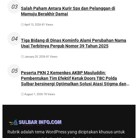
03
Salah Paham Antara Kurir Spx dan Pelanggan di
Mamuju Berakhir Damai
April 13, 2026
•
81 Views
04
Tiga Bidang di Dinas Kominfo Alami Perubahan Nama
Usai Terbitnya Pergub Nomor 39 Tahun 2025
January 20, 2026
•
81 Views
05
Peserta PKN 2 Kemenkes AKBP Mauluddin:
Pembentukan Tim Efektif Ketuk Doors TBC Polda
Sulbar bersinergi Optimalkan Solusi Atasi Stigma dan
Temukan Kasus Lebih Awal
August 1, 2026
•
78 Views
Rubrik adalah tema WordPress yang diciptakan khusus untuk