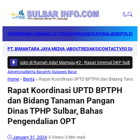
HOME
MAMUJU
MAMUJU TENGAH
PASANGKAYU
MAJENE
POLEWAL
PT. BIMANTARA JAYA MEDIA |
ABOUT
REDAKSI
CONTACT
VISI DAN 
arya Bakti di Rumah Adat Mamuju
|
#2 -
Rapat Internal DKP Sulbar, Sela
Advertorial
Berita Baru
Info Sulawesi Barat
Home
»
Berita
»
Rapat Koordinasi UPTD BPTPH dan Bidang Tanaman
Rapat Koordinasi UPTD BPTPH
dan Bidang Tanaman Pangan
Dinas TPHP Sulbar, Bahas
Pengendalian OPT
January 31, 2024
•
3
Views
•
2 Min read