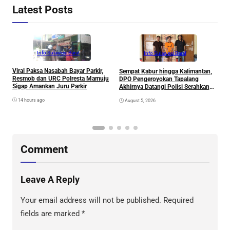
Latest Posts
Info Sulawesi Barat
Info Sulawesi Barat
Viral Paksa Nasabah Bayar Parkir,
Sempat Kabur hingga Kalimantan,
D
Resmob dan URC Polresta Mamuju
DPO Pengeroyokan Tapalang
2
Sigap Amankan Juru Parkir
Akhirnya Datangi Polisi Serahkan
S
Diri
R
14 hours ago
August 5, 2026
P
B
D
S
Comment
Leave A Reply
Your email address will not be published.
Required
fields are marked
*