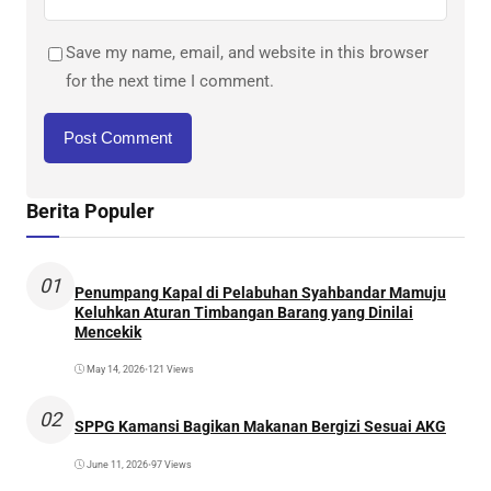
Save my name, email, and website in this browser
for the next time I comment.
Berita Populer
01
Penumpang Kapal di Pelabuhan Syahbandar Mamuju
Keluhkan Aturan Timbangan Barang yang Dinilai
Mencekik
May 14, 2026
•
121 Views
02
SPPG Kamansi Bagikan Makanan Bergizi Sesuai AKG
June 11, 2026
•
97 Views