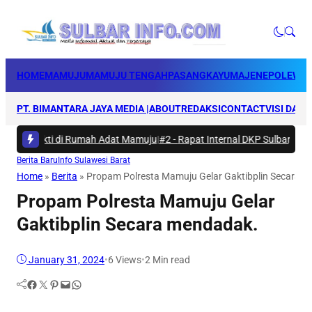
HOME
MAMUJU
MAMUJU TENGAH
PASANGKAYU
MAJENE
POLEWAL
PT. BIMANTARA JAYA MEDIA |
ABOUT
REDAKSI
CONTACT
VISI DAN 
a Bakti di Rumah Adat Mamuju
|
#2 -
Rapat Internal DKP Sulbar, Selaras
Berita Baru
Info Sulawesi Barat
Home
»
Berita
»
Propam Polresta Mamuju Gelar Gaktibplin Secara 
Propam Polresta Mamuju Gelar
Gaktibplin Secara mendadak.
January 31, 2024
•
6
Views
•
2 Min read
Facebook
Twitter
Pinterest
Mail
WhatsApp