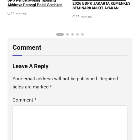
DPO Pengeroyokan Tapalang
L
2026 BBPK JAKARTA KEMENKES
Akhirnya Datangi Polisi Serahkan
P
SEMINARKAN KELAYAKAN
Diri
RANCANGAN PROYEK
15 hours ago
17 hours ago
PERUBAHAN KETUK DOORS
BHABINKAMTIBMAS PEDULI TBC
DI WILAYAH HUKUM POLDA
SULAWESI BARAT
Comment
Leave A Reply
Your email address will not be published.
Required
fields are marked
*
Comment
*