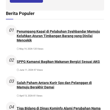
Berita Populer
01
Penumpang Kapal di Pelabuhan Syahbandar Mamuju
Keluhkan Aturan Timbangan Barang yang Dinilai
Mencekik
May 14, 2026
•
120 Views
02
SPPG Kamansi Bagikan Makanan Bergizi Sesuai AKG
June 11, 2026
•
97 Views
03
Salah Paham Antara Kurir Spx dan Pelanggan di
Mamuju Berakhir Damai
April 13, 2026
•
81 Views
04
Tiga Bidang di Dinas Kominfo Alami Perubahan Nama