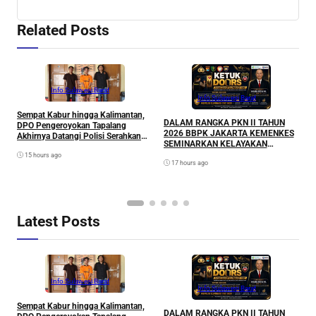
Related Posts
Info Sulawesi Barat
Info Sulawesi Barat
Sempat Kabur hingga Kalimantan,
A
DALAM RANGKA PKN II TAHUN
DPO Pengeroyokan Tapalang
L
2026 BBPK JAKARTA KEMENKES
Akhirnya Datangi Polisi Serahkan
P
SEMINARKAN KELAYAKAN
Diri
RANCANGAN PROYEK
15 hours ago
17 hours ago
PERUBAHAN KETUK DOORS
BHABINKAMTIBMAS PEDULI TBC
DI WILAYAH HUKUM POLDA
SULAWESI BARAT
Latest Posts
Info Sulawesi Barat
Info Sulawesi Barat
Sempat Kabur hingga Kalimantan,
A
DALAM RANGKA PKN II TAHUN