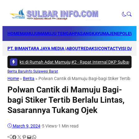
HOME
MAMUJU
MAMUJU TENGAH
PASANGKAYU
MAJENE
POLEWAL
PT. BIMANTARA JAYA MEDIA |
ABOUT
REDAKSI
CONTACT
VISI DAN 
ya Bakti di Rumah Adat Mamuju
|
#2 -
Rapat Internal DKP Sulbar, Selara
Berita Baru
Info Sulawesi Barat
Home
»
Berita
»
Polwan Cantik di Mamuju Bagi-bagi Stiker Tertib Ber
Polwan Cantik di Mamuju Bagi-
bagi Stiker Tertib Berlalu Lintas,
Sasarannya Tukang Ojek
March 9, 2024
•
5
Views
•
1 Min read
Facebook
Twitter
Pinterest
Mail
WhatsApp