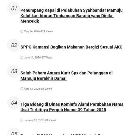
01
Penumpang Kapal di Pelabuhan Syahbandar Mamuju
Keluhkan Aturan Timbangan Barang yang Dinilai
Mencekik
May 14, 2026
•
121 Views
02
SPPG Kamansi Bagikan Makanan Bergizi Sesuai AKG
June 11, 2026
•
97 Views
03
Salah Paham Antara Kurir Spx dan Pelanggan di
Mamuju Berakhir Damai
April 13, 2026
•
82 Views
04
Tiga Bidang di Dinas Kominfo Alami Perubahan Nama
Usai Terbitnya Pergub Nomor 39 Tahun 2025
January 20, 2026
•
81 Views
05