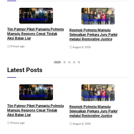
Info Sulawesi Barat
Info Sulawesi Barat
V
Tim Patmor Piket Pamapta Polresta
Resmob Polresta Mamuju
R
Mamuju Respons Cepat Tindak
Selesaikan Perkara Juru Parkir
S
Aksi Balap Liar
melalui Restorative Justice
8 hours ago
August 8, 2026
Latest Posts
Info Sulawesi Barat
Info Sulawesi Barat
V
Tim Patmor Piket Pamapta Polresta
Resmob Polresta Mamuju
R
Mamuju Respons Cepat Tindak
Selesaikan Perkara Juru Parkir
S
Aksi Balap Liar
melalui Restorative Justice
8 hours ago
August 8, 2026