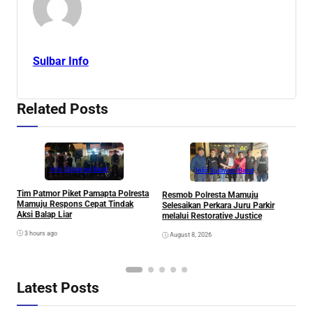
Sulbar Info
Related Posts
Info Sulawesi Barat
Info Sulawesi Barat
V
Tim Patmor Piket Pamapta Polresta
Resmob Polresta Mamuju
R
Mamuju Respons Cepat Tindak
Selesaikan Perkara Juru Parkir
S
Aksi Balap Liar
melalui Restorative Justice
3 hours ago
August 8, 2026
Latest Posts