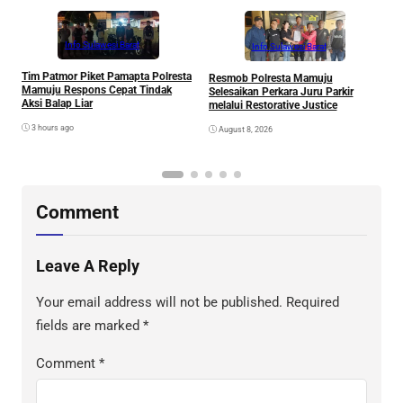
Info Sulawesi Barat
Info Sulawesi Barat
V
Tim Patmor Piket Pamapta Polresta
Resmob Polresta Mamuju
R
Mamuju Respons Cepat Tindak
Selesaikan Perkara Juru Parkir
S
Aksi Balap Liar
melalui Restorative Justice
3 hours ago
August 8, 2026
Comment
Leave A Reply
Your email address will not be published.
Required
fields are marked
*
Comment
*