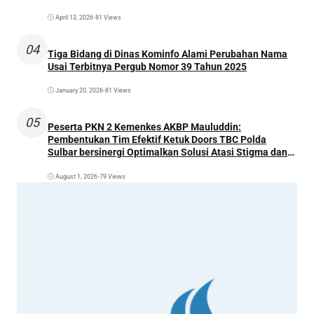
April 13, 2026
•
81 Views
04
Tiga Bidang di Dinas Kominfo Alami Perubahan Nama
Usai Terbitnya Pergub Nomor 39 Tahun 2025
January 20, 2026
•
81 Views
05
Peserta PKN 2 Kemenkes AKBP Mauluddin:
Pembentukan Tim Efektif Ketuk Doors TBC Polda
Sulbar bersinergi Optimalkan Solusi Atasi Stigma dan
Temukan Kasus Lebih Awal
August 1, 2026
•
79 Views