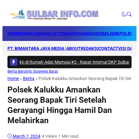
HOME
MAMUJU
MAMUJU TENGAH
PASANGKAYU
MAJENE
POLEWAL
PT. BIMANTARA JAYA MEDIA |
ABOUT
REDAKSI
CONTACT
VISI DAN 
ya Bakti di Rumah Adat Mamuju
|
#2 -
Rapat Internal DKP Sulbar, Selara
Berita Baru
Info Sulawesi Barat
Home
»
Berita
»
Polsek Kalukku Amankan Seorang Bapak Tiri Setela
Polsek Kalukku Amankan
Seorang Bapak Tiri Setelah
Gerayangi Hingga Hamil Dan
Melahirkan
March 7, 2024
•
4
Views
•
1 Min read