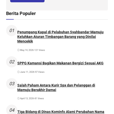
Berita Populer
01
Penumpang Kapal di Pelabuhan Syahbandar Mamuju
Keluhkan Aturan Timbangan Barang yang Dinilai
Mencekik
May 14, 2026
•
121 Views
02
SPPG Kamansi Bagikan Makanan Bergizi Sesuai AKG
June 11, 2026
•
97 Views
03
Salah Paham Antara Kurir Spx dan Pelanggan di
Mamuju Berakhir Damai
April 13, 2026
•
81 Views
04
Tiga Bidang di Dinas Kominfo Alami Perubahan Nama