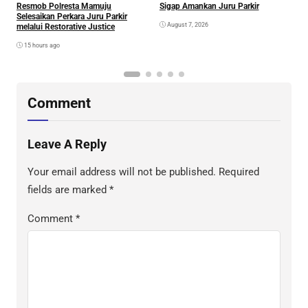
S
Sigap Amankan Juru Parkir
Resmob Polresta Mamuju
D
Selesaikan Perkara Juru Parkir
A
August 7, 2026
melalui Restorative Justice
Di
15 hours ago
Comment
Leave A Reply
Your email address will not be published.
Required
fields are marked
*
Comment
*