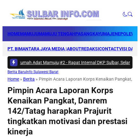
HOME
MAMUJU
MAMUJU TENGAH
PASANGKAYU
MAJENE
POLEWAL
PT. BIMANTARA JAYA MEDIA |
ABOUT
REDAKSI
CONTACT
VISI DAN 
kti di Rumah Adat Mamuju
|
#2 -
Rapat Internal DKP Sulbar, Selaraskan 
Berita Baru
Info Sulawesi Barat
Home
»
Berita
»
Pimpin Acara Laporan Korps Kenaikan Pangkat, Danr
Pimpin Acara Laporan Korps
Kenaikan Pangkat, Danrem
142/Tatag harapkan Prajurit
tingkatkan motivasi dan prestasi
kinerja