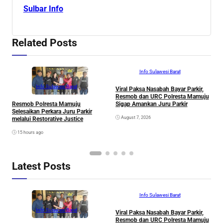
Sulbar Info
Related Posts
Info Sulawesi Barat
Info Sulawesi Barat
Viral Paksa Nasabah Bayar Parkir,
Resmob dan URC Polresta Mamuju
S
Sigap Amankan Juru Parkir
Resmob Polresta Mamuju
D
Selesaikan Perkara Juru Parkir
A
August 7, 2026
melalui Restorative Justice
Di
15 hours ago
Latest Posts
Info Sulawesi Barat
Info Sulawesi Barat
Viral Paksa Nasabah Bayar Parkir,
Resmob dan URC Polresta Mamuju