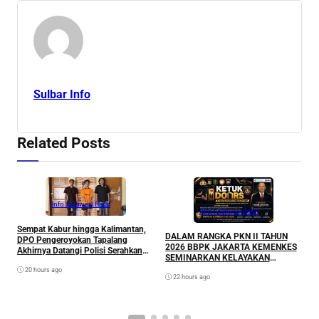
Sulbar Info
Related Posts
Info Sulawesi Barat
Info Sulawesi Barat
Sempat Kabur hingga Kalimantan,
A
DALAM RANGKA PKN II TAHUN
DPO Pengeroyokan Tapalang
L
2026 BBPK JAKARTA KEMENKES
Akhirnya Datangi Polisi Serahkan
P
SEMINARKAN KELAYAKAN
Diri
RANCANGAN PROYEK
20 hours ago
22 hours ago
PERUBAHAN KETUK DOORS
BHABINKAMTIBMAS PEDULI TBC
DI WILAYAH HUKUM POLDA
SULAWESI BARAT