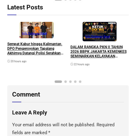
Latest Posts
Info Sulawesi Barat
Info Sulawesi Barat
Sempat Kabur hingga Kalimantan,
A
DALAM RANGKA PKN II TAHUN
DPO Pengeroyokan Tapalang
L
2026 BBPK JAKARTA KEMENKES
Akhirnya Datangi Polisi Serahkan
P
SEMINARKAN KELAYAKAN
Diri
RANCANGAN PROYEK
20 hours ago
22 hours ago
PERUBAHAN KETUK DOORS
BHABINKAMTIBMAS PEDULI TBC
DI WILAYAH HUKUM POLDA
SULAWESI BARAT
Comment
Leave A Reply
Your email address will not be published.
Required
fields are marked
*