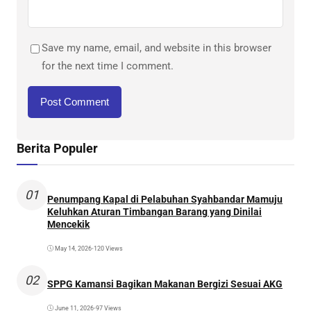
Save my name, email, and website in this browser
for the next time I comment.
Berita Populer
01
Penumpang Kapal di Pelabuhan Syahbandar Mamuju
Keluhkan Aturan Timbangan Barang yang Dinilai
Mencekik
May 14, 2026
•
120 Views
02
SPPG Kamansi Bagikan Makanan Bergizi Sesuai AKG
June 11, 2026
•
97 Views