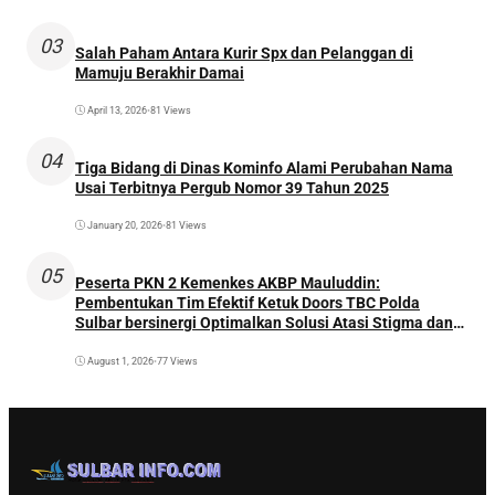
03
Salah Paham Antara Kurir Spx dan Pelanggan di
Mamuju Berakhir Damai
April 13, 2026
•
81 Views
04
Tiga Bidang di Dinas Kominfo Alami Perubahan Nama
Usai Terbitnya Pergub Nomor 39 Tahun 2025
January 20, 2026
•
81 Views
05
Peserta PKN 2 Kemenkes AKBP Mauluddin:
Pembentukan Tim Efektif Ketuk Doors TBC Polda
Sulbar bersinergi Optimalkan Solusi Atasi Stigma dan
Temukan Kasus Lebih Awal
August 1, 2026
•
77 Views