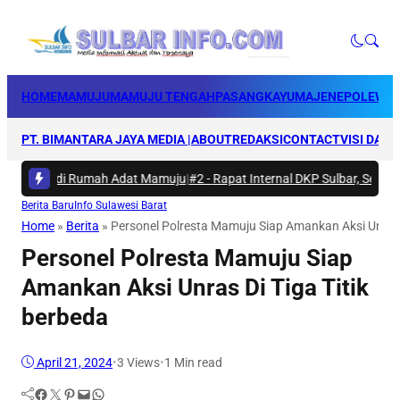
HOME
MAMUJU
MAMUJU TENGAH
PASANGKAYU
MAJENE
POLEWAL
PT. BIMANTARA JAYA MEDIA |
ABOUT
REDAKSI
CONTACT
VISI DAN 
 Bakti di Rumah Adat Mamuju
|
#2 -
Rapat Internal DKP Sulbar, Selarask
Berita Baru
Info Sulawesi Barat
Home
»
Berita
»
Personel Polresta Mamuju Siap Amankan Aksi Unras D
Personel Polresta Mamuju Siap
Amankan Aksi Unras Di Tiga Titik
berbeda
April 21, 2024
•
3
Views
•
1 Min read
Facebook
Twitter
Pinterest
Mail
WhatsApp