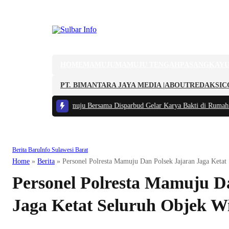
HOME
MAMUJU
MAMUJU TENGAH
PASANGKAY
PT. BIMANTARA JAYA MEDIA |
ABOUT
REDAKSI
C
al, Kodim 1418/Mamuju Bersama Disparbud Gelar Karya Bakti di Rumah Ad
Berita Baru
Info Sulawesi Barat
Home
»
Berita
»
Personel Polresta Mamuju Dan Polsek Jajaran Jaga Keta
Personel Polresta Mamuju D
Jaga Ketat Seluruh Objek W