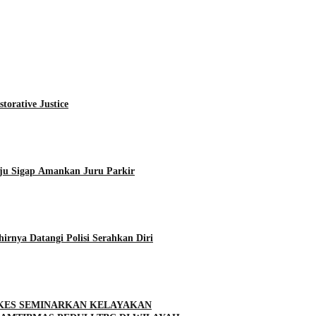
torative Justice
ju Sigap Amankan Juru Parkir
rnya Datangi Polisi Serahkan Diri
NKES SEMINARKAN KELAYAKAN