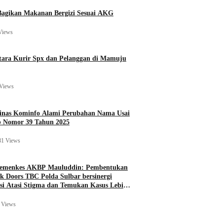
agikan Makanan Bergizi Sesuai AKG
Views
ara Kurir Spx dan Pelanggan di Mamuju
Views
Dinas Kominfo Alami Perubahan Nama Usai
b Nomor 39 Tahun 2025
81 Views
Kemenkes AKBP Mauluddin: Pembentukan
k Doors TBC Polda Sulbar bersinergi
si Atasi Stigma dan Temukan Kasus Lebih
 Views