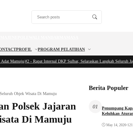
U
MAJENE
POLEWALI MANDAR
MAMASA
ONTACT
PROFIL
PROGRAM PELATIHAN
at Mamuju
|
#2 -
Rapat Internal DKP Sulbar, Selaraskan Langkah Seluruh Jajar
Berita Populer
t Seluruh Objek Wisata Di Mamuju
an Polsek Jajaran
01
Penumpang Kapa
Keluhkan Aturan
isata Di Mamuju
May 14, 2026
•
121