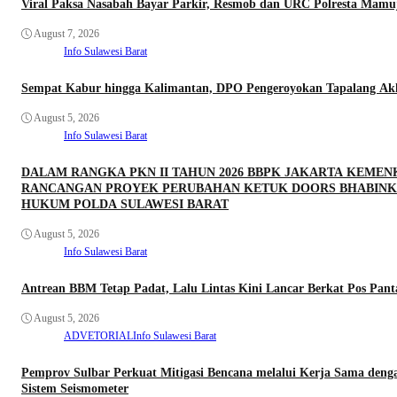
Viral Paksa Nasabah Bayar Parkir, Resmob dan URC Polresta Mamu
August 7, 2026
Info Sulawesi Barat
Sempat Kabur hingga Kalimantan, DPO Pengeroyokan Tapalang Akhi
August 5, 2026
Info Sulawesi Barat
DALAM RANGKA PKN II TAHUN 2026 BBPK JAKARTA KEME
RANCANGAN PROYEK PERUBAHAN KETUK DOORS BHABINKA
HUKUM POLDA SULAWESI BARAT
August 5, 2026
Info Sulawesi Barat
Antrean BBM Tetap Padat, Lalu Lintas Kini Lancar Berkat Pos Pan
August 5, 2026
ADVETORIAL
Info Sulawesi Barat
Pemprov Sulbar Perkuat Mitigasi Bencana melalui Kerja Sama denga
Sistem Seismometer