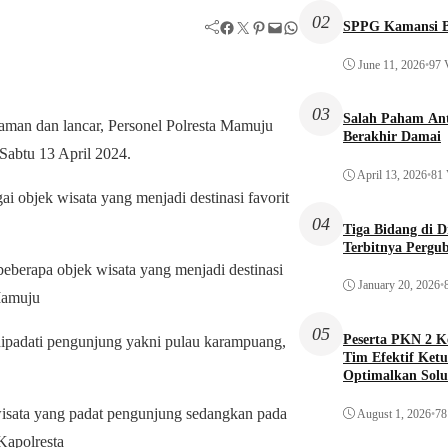
02
Facebook
Twitter
Pinterest
Mail
WhatsApp
SPPG Kamansi B
June 11, 2026
•
97 
03
Salah Paham Ant
 aman dan lancar, Personel Polresta Mamuju
Berakhir Damai
Sabtu 13 April 2024.
April 13, 2026
•
81 
i objek wisata yang menjadi destinasi favorit
04
Tiga Bidang di 
Terbitnya Pergu
berapa objek wisata yang menjadi destinasi
January 20, 2026
•
Mamuju
05
Peserta PKN 2 
dipadati pengunjung yakni pulau karampuang,
Tim Efektif Ketu
Optimalkan Solu
Awal
isata yang padat pengunjung sedangkan pada
August 1, 2026
•
78
 Kapolresta