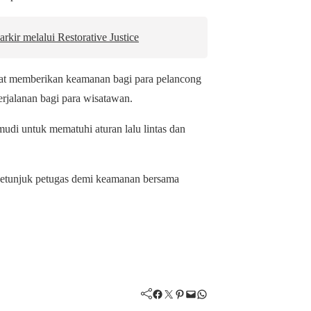
kir melalui Restorative Justice
pat memberikan keamanan bagi para pelancong
erjalanan bagi para wisatawan.
udi untuk mematuhi aturan lalu lintas dan
petunjuk petugas demi keamanan bersama
Facebook
Twitter
Pinterest
Mail
WhatsApp