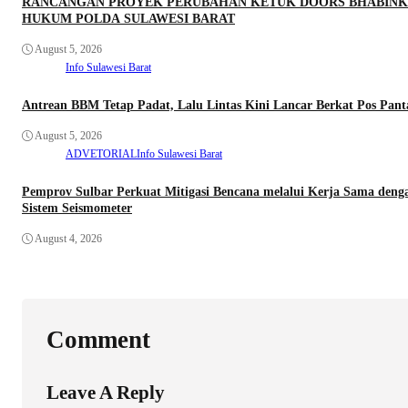
RANCANGAN PROYEK PERUBAHAN KETUK DOORS BHABINKA
HUKUM POLDA SULAWESI BARAT
August 5, 2026
Info Sulawesi Barat
Antrean BBM Tetap Padat, Lalu Lintas Kini Lancar Berkat Pos Pan
August 5, 2026
ADVETORIAL
Info Sulawesi Barat
Pemprov Sulbar Perkuat Mitigasi Bencana melalui Kerja Sama denga
Sistem Seismometer
August 4, 2026
Comment
Leave A Reply