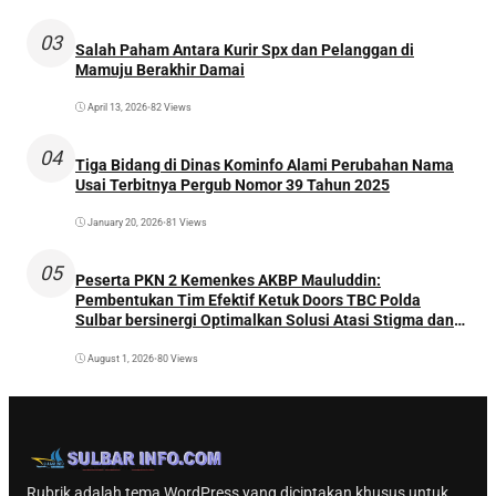
03
Salah Paham Antara Kurir Spx dan Pelanggan di
Mamuju Berakhir Damai
April 13, 2026
•
82 Views
04
Tiga Bidang di Dinas Kominfo Alami Perubahan Nama
Usai Terbitnya Pergub Nomor 39 Tahun 2025
January 20, 2026
•
81 Views
05
Peserta PKN 2 Kemenkes AKBP Mauluddin:
Pembentukan Tim Efektif Ketuk Doors TBC Polda
Sulbar bersinergi Optimalkan Solusi Atasi Stigma dan
Temukan Kasus Lebih Awal
August 1, 2026
•
80 Views
Rubrik adalah tema WordPress yang diciptakan khusus untuk