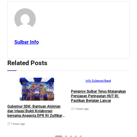
Sulbar Info
Related Posts
ADVETORIAL
Info Sulawesi Barat
ADVETORIAL
Pemprov Sulbar Terus Matangkan
P
Persiapan Peringatan HUT RI,
B
Info Sulawesi Barat
Pastikan Berjalan Lancar
I
I
Gubernur SDK: Bantuan Alsintan
1 hours ago
dan Irigasi Bukti Kolaborasi
bersama Anggota DPR RI Zulfikar
untuk Petani
1 hours ago