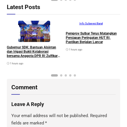
Latest Posts
ADVETORIAL
Info Sulawesi Barat
ADVETORIAL
Pemprov Sulbar Terus Matangkan
T
Persiapan Peringatan HUT RI,
M
Info Sulawesi Barat
Pastikan Berjalan Lancar
A
Gubernur SDK: Bantuan Alsintan
1 hours ago
dan Irigasi Bukti Kolaborasi
bersama Anggota DPR RI Zulfikar
untuk Petani
1 hours ago
Comment
Leave A Reply
Your email address will not be published.
Required
fields are marked
*