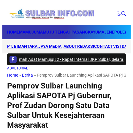
HOME
MAMUJU
MAMUJU TENGAH
PASANGKAYU
MAJENE
POLEWAL
PT. BIMANTARA JAYA MEDIA |
ABOUT
REDAKSI
CONTACT
VISI DAN 
di Rumah Adat Mamuju
|
#2 -
Rapat Internal DKP Sulbar, Selaraskan Lang
ADVETORIAL
Home
»
Berita
»
Pemprov Sulbar Launching Aplikasi SAPOTA Pj Gube
Pemprov Sulbar Launching
Aplikasi SAPOTA Pj Gubernur,
Prof Zudan Dorong Satu Data
Sulbar Untuk Kesejahteraan
Masyarakat