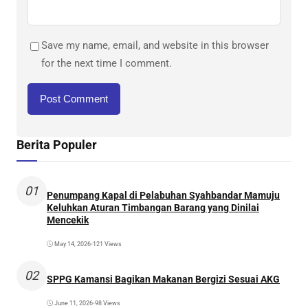
Save my name, email, and website in this browser
for the next time I comment.
Berita Populer
01
Penumpang Kapal di Pelabuhan Syahbandar Mamuju
Keluhkan Aturan Timbangan Barang yang Dinilai
Mencekik
May 14, 2026
•
121 Views
02
SPPG Kamansi Bagikan Makanan Bergizi Sesuai AKG
June 11, 2026
•
98 Views