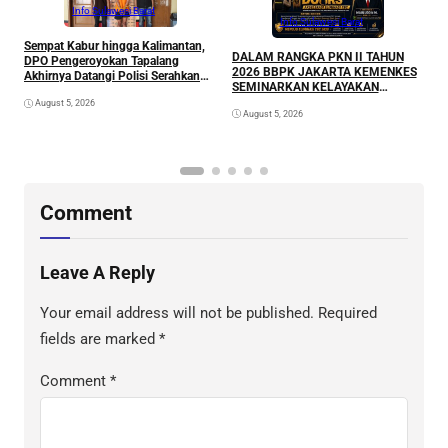
Info Sulawesi Barat
Info Sulawesi Barat
Sempat Kabur hingga Kalimantan,
A
DALAM RANGKA PKN II TAHUN
DPO Pengeroyokan Tapalang
L
2026 BBPK JAKARTA KEMENKES
Akhirnya Datangi Polisi Serahkan
P
SEMINARKAN KELAYAKAN
Diri
RANCANGAN PROYEK
August 5, 2026
August 5, 2026
PERUBAHAN KETUK DOORS
BHABINKAMTIBMAS PEDULI TBC
DI WILAYAH HUKUM POLDA
SULAWESI BARAT
Comment
Leave A Reply
Your email address will not be published.
Required
fields are marked
*
Comment
*