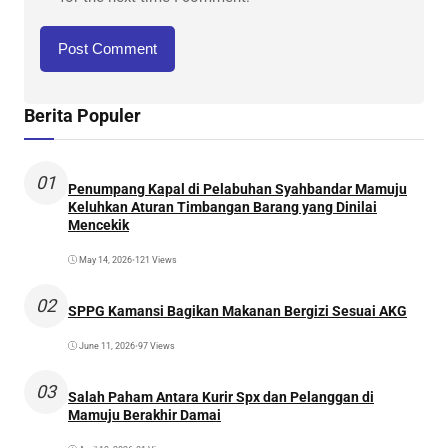
Berita Populer
01
Penumpang Kapal di Pelabuhan Syahbandar Mamuju
Keluhkan Aturan Timbangan Barang yang Dinilai
Mencekik
May 14, 2026
•
121 Views
02
SPPG Kamansi Bagikan Makanan Bergizi Sesuai AKG
June 11, 2026
•
97 Views
03
Salah Paham Antara Kurir Spx dan Pelanggan di
Mamuju Berakhir Damai