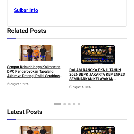
Sulbar Info
Related Posts
Info Sulawesi Barat
Info Sulawesi Barat
Sempat Kabur hingga Kalimantan,
A
DALAM RANGKA PKN II TAHUN
DPO Pengeroyokan Tapalang
L
2026 BBPK JAKARTA KEMENKES
Akhirnya Datangi Polisi Serahkan
P
SEMINARKAN KELAYAKAN
Diri
RANCANGAN PROYEK
August 5, 2026
August 5, 2026
PERUBAHAN KETUK DOORS
BHABINKAMTIBMAS PEDULI TBC
DI WILAYAH HUKUM POLDA
SULAWESI BARAT
Latest Posts