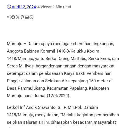
April 12, 2024
•
4
Views
•
1 Min read
Facebook
Twitter
Pinterest
Mail
WhatsApp
Mamuju – Dalam upaya menjaga kebersihan lingkungan,
Anggota Babinsa Koramil 1418-3/Kalukku Kodim
1418/Mamuju, yaitu Serka Daeng Mattabu, Serka Enos, dan
Serda M. Ilyas, bergandengan tangan dengan masyarakat
setempat dalam pelaksanaan Karya Bakti Pembersihan
Pinggir Jalanan dan Selokan Air sepanjang 150 meter di
Desa Pammulukang, Kecamatan Papalang, Kabupaten
Mamuju pada Jumat (12/4/2024).
Letkol Inf Andik Siswanto, S.I.P, M.I.Pol. Dandim
1418/Mamuju, menyatakan, “Melalui kegiatan pembersihan
selokan saluran air ini, diharapkan kesadaran masyarakat