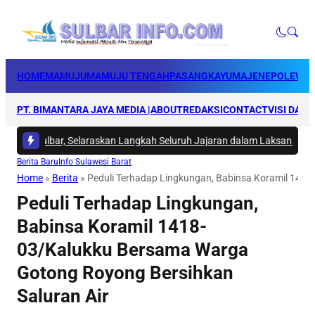
HOME
MAMUJU
MAMUJU TENGAH
PASANGKAYU
MAJENE
POLEWAL
PT. BIMANTARA JAYA MEDIA |
ABOUT
REDAKSI
CONTACT
VISI DAN 
DKP Sulbar, Selaraskan Langkah Seluruh Jajaran dalam Laksanakan Pro
Berita Baru
Info Sulawesi Barat
Home
»
Berita
»
Peduli Terhadap Lingkungan, Babinsa Koramil 141
Peduli Terhadap Lingkungan,
Babinsa Koramil 1418-
03/Kalukku Bersama Warga
Gotong Royong Bersihkan
Saluran Air