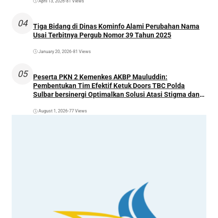
April 13, 2026
•
81 Views
04
Tiga Bidang di Dinas Kominfo Alami Perubahan Nama
Usai Terbitnya Pergub Nomor 39 Tahun 2025
January 20, 2026
•
81 Views
05
Peserta PKN 2 Kemenkes AKBP Mauluddin:
Pembentukan Tim Efektif Ketuk Doors TBC Polda
Sulbar bersinergi Optimalkan Solusi Atasi Stigma dan
Temukan Kasus Lebih Awal
August 1, 2026
•
77 Views