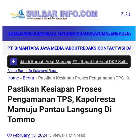
HOME
MAMUJU
MAMUJU TENGAH
PASANGKAYU
MAJENE
POLEWAL
PT. BIMANTARA JAYA MEDIA |
ABOUT
REDAKSI
CONTACT
VISI DAN 
rya Bakti di Rumah Adat Mamuju
|
#2 -
Rapat Internal DKP Sulbar, Selar
Berita Baru
Info Sulawesi Barat
Home
»
Berita
»
Pastikan Kesiapan Proses Pengamanan TPS, Kapo
Pastikan Kesiapan Proses
Pengamanan TPS, Kapolresta
Mamuju Pantau Langsung Di
Tommo
February 13, 2024
•
5
Views
•
1 Min read