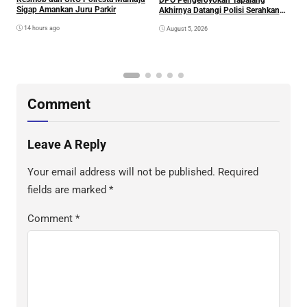
DPO Pengeroyokan Tapalang
2
Sigap Amankan Juru Parkir
Akhirnya Datangi Polisi Serahkan
S
Diri
R
14 hours ago
August 5, 2026
P
B
D
S
Comment
Leave A Reply
Your email address will not be published.
Required
fields are marked
*
Comment
*