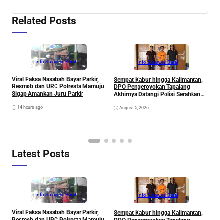
Related Posts
Info Sulawesi Barat
Info Sulawesi Barat
Viral Paksa Nasabah Bayar Parkir,
Sempat Kabur hingga Kalimantan,
D
Resmob dan URC Polresta Mamuju
DPO Pengeroyokan Tapalang
2
Sigap Amankan Juru Parkir
Akhirnya Datangi Polisi Serahkan
S
Diri
R
14 hours ago
August 5, 2026
P
B
D
S
Latest Posts
Info Sulawesi Barat
Info Sulawesi Barat
Viral Paksa Nasabah Bayar Parkir,
Sempat Kabur hingga Kalimantan,
D
Resmob dan URC Polresta Mamuju