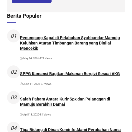
Berita Populer
01
Penumpang Kapal di Pelabuhan Syahbandar Mamuju
Keluhkan Aturan Timbangan Barang yang Dinilai
Mencekik
May 14, 2026
•
121 Views
02
SPPG Kamansi Bagikan Makanan Bergizi Sesuai AKG
June 11, 2026
•
97 Views
03
Salah Paham Antara Kurir Spx dan Pelanggan di
Mamuju Berakhir Damai
April 13, 2026
•
81 Views
04
Tiga Bidang di Dinas Kominfo Alami Perubahan Nama