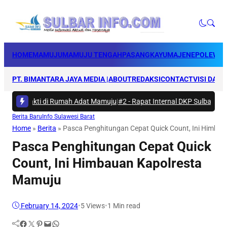
HOME
MAMUJU
MAMUJU TENGAH
PASANGKAYU
MAJENE
POLEWAL
PT. BIMANTARA JAYA MEDIA |
ABOUT
REDAKSI
CONTACT
VISI DAN 
rya Bakti di Rumah Adat Mamuju
|
#2 -
Rapat Internal DKP Sulbar, Selar
Berita Baru
Info Sulawesi Barat
Home
»
Berita
»
Pasca Penghitungan Cepat Quick Count, Ini Himba
Pasca Penghitungan Cepat Quick
Count, Ini Himbauan Kapolresta
Mamuju
February 14, 2024
•
5
Views
•
1 Min read
Facebook
Twitter
Pinterest
Mail
WhatsApp