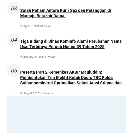
03
Salah Paham Antara Kurir Spx dan Pelanggan di
Mamuju Berakhir Damai
April 13, 2026
•
81 Views
04
Tiga Bidang di Dinas Kominfo Alami Perubahan Nama
Usai Terbitnya Pergub Nomor 39 Tahun 2025
January 20, 2026
•
81 Views
05
Peserta PKN 2 Kemenkes AKBP Mauluddin:
Pembentukan Tim Efektif Ketuk Doors TBC Polda
Sulbar bersinergi Optimalkan Solusi Atasi Stigma dan
Temukan Kasus Lebih Awal
August 1, 2026
•
79 Views