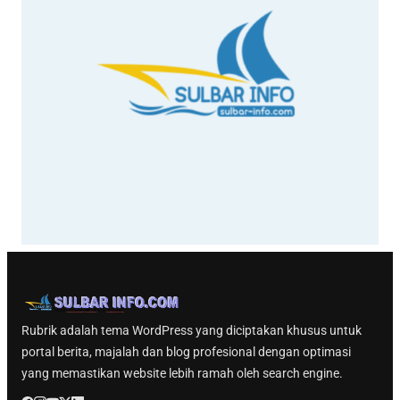
Rubrik adalah tema WordPress yang diciptakan khusus untuk
portal berita, majalah dan blog profesional dengan optimasi
yang memastikan website lebih ramah oleh search engine.