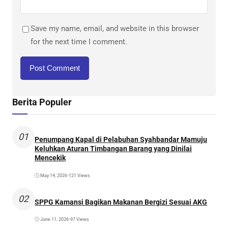
Save my name, email, and website in this browser
for the next time I comment.
Berita Populer
01
Penumpang Kapal di Pelabuhan Syahbandar Mamuju
Keluhkan Aturan Timbangan Barang yang Dinilai
Mencekik
May 14, 2026
•
121 Views
02
SPPG Kamansi Bagikan Makanan Bergizi Sesuai AKG
June 11, 2026
•
97 Views