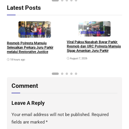
Latest Posts
Info Sulawesi Barat
Info Sulawesi Barat
Viral Paksa Nasabah Bayar Parkir,
S
Resmob Polresta Mamuju
Resmob dan URC Polresta Mamuju
D
Selesaikan Perkara Juru Parkir
Sigap Amankan Juru Parkir
A
melalui Restorative Justice
Di
August 7, 2026
18 hours ago
Comment
Leave A Reply
Your email address will not be published.
Required
fields are marked
*