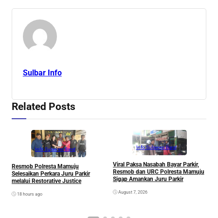
Sulbar Info
Related Posts
Info Sulawesi Barat
Info Sulawesi Barat
Viral Paksa Nasabah Bayar Parkir,
S
Resmob Polresta Mamuju
Resmob dan URC Polresta Mamuju
D
Selesaikan Perkara Juru Parkir
Sigap Amankan Juru Parkir
A
melalui Restorative Justice
Di
August 7, 2026
18 hours ago