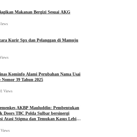
agikan Makanan Bergizi Sesuai AKG
Views
ara Kurir Spx dan Pelanggan di Mamuju
Views
Dinas Kominfo Alami Perubahan Nama Usai
b Nomor 39 Tahun 2025
81 Views
Kemenkes AKBP Mauluddin: Pembentukan
k Doors TBC Polda Sulbar bersinergi
si Atasi Stigma dan Temukan Kasus Lebih
 Views