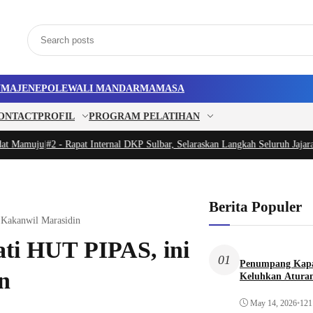
U
MAJENE
POLEWALI MANDAR
MAMASA
ONTACT
PROFIL
PROGRAM PELATIHAN
 Mamuju
|
#2 -
Rapat Internal DKP Sulbar, Selaraskan Langkah Seluruh Jajaran
Berita Populer
Kakanwil Marasidin
i HUT PIPAS, ini
01
Penumpang Kapa
n
Keluhkan Aturan
May 14, 2026
•
121