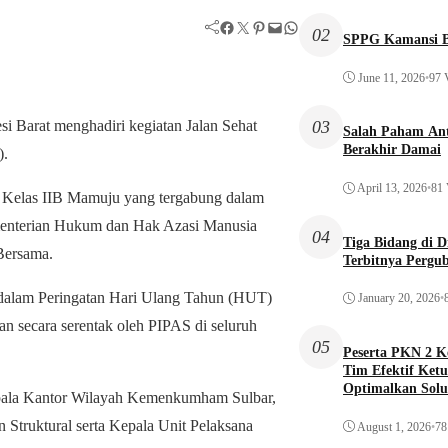
Facebook
Twitter
Pinterest
Mail
WhatsApp
02
SPPG Kamansi B
June 11, 2026
•
97 
03
Barat menghadiri kegiatan Jalan Sehat
Salah Paham Ant
Berakhir Damai
).
April 13, 2026
•
81 
 Kelas IIB Mamuju yang tergabung dalam
enterian Hukum dan Hak Azasi Manusia
04
Tiga Bidang di 
Bersama.
Terbitnya Pergu
n dalam Peringatan Hari Ulang Tahun (HUT)
January 20, 2026
•
n secara serentak oleh PIPAS di seluruh
05
Peserta PKN 2 
Tim Efektif Ketu
Optimalkan Solu
Kepala Kantor Wilayah Kemenkumham Sulbar,
Awal
 Struktural serta Kepala Unit Pelaksana
August 1, 2026
•
78