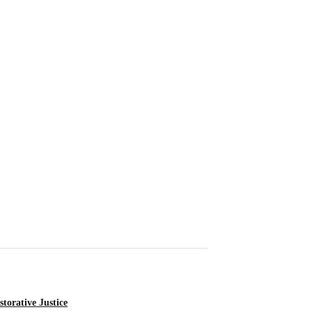
Info Sulawesi Barat
Viral Paksa Nasabah B
August 7, 2026
torative Justice