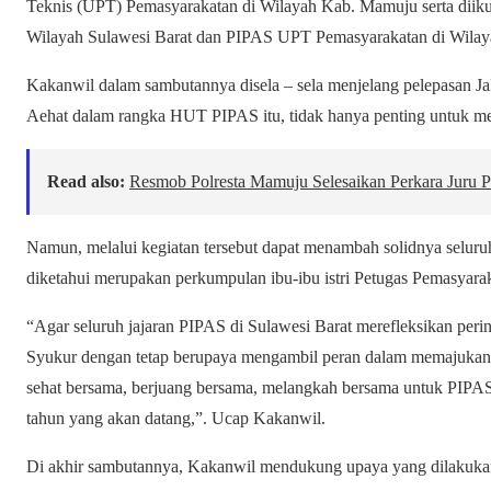
Teknis (UPT) Pemasyarakatan di Wilayah Kab. Mamuju serta diik
Wilayah Sulawesi Barat dan PIPAS UPT Pemasyarakatan di Wila
Kakanwil dalam sambutannya disela – sela menjelang pelepasan J
Aehat dalam rangka HUT PIPAS itu, tidak hanya penting untuk me
Read also:
Resmob Polresta Mamuju Selesaikan Perkara Juru Par
Namun, melalui kegiatan tersebut dapat menambah solidnya seluru
diketahui merupakan perkumpulan ibu-ibu istri Petugas Pemasyara
“Agar seluruh jajaran PIPAS di Sulawesi Barat merefleksikan pe
Syukur dengan tetap berupaya mengambil peran dalam memajukan i
sehat bersama, berjuang bersama, melangkah bersama untuk PIPAS 
tahun yang akan datang,”. Ucap Kakanwil.
Di akhir sambutannya, Kakanwil mendukung upaya yang dilakukan