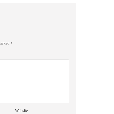
 marked
*
Website