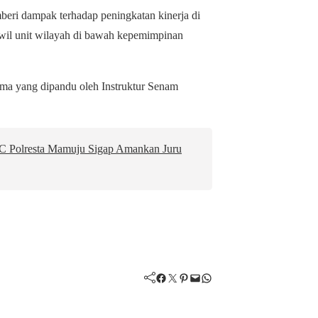
beri dampak terhadap peningkatan kinerja di
wil unit wilayah di bawah kepemimpinan
ama yang dipandu oleh Instruktur Senam
RC Polresta Mamuju Sigap Amankan Juru
Facebook
Twitter
Pinterest
Mail
WhatsApp