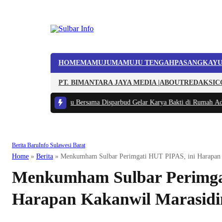
HOME
MAMUJU
MAMUJU TENGAH
PASANGKAY
PT. BIMANTARA JAYA MEDIA |
ABOUT
REDAKSI
C
l, Kodim 1418/Mamuju Bersama Disparbud Gelar Karya Bakti di Rumah Adat
Berita Baru
Info Sulawesi Barat
Home
»
Berita
»
Menkumham Sulbar Perimgati HUT PIPAS, ini Harapan 
Menkumham Sulbar Perimgat
Harapan Kakanwil Marasidi