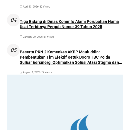
April 13, 2026
•
82 Views
04
Tiga Bidang di Dinas Kominfo Alami Perubahan Nama
Usai Terbitnya Pergub Nomor 39 Tahun 2025
January 20, 2026
•
81 Views
05
Peserta PKN 2 Kemenkes AKBP Mauluddin:
Pembentukan Tim Efektif Ketuk Doors TBC Polda
Sulbar bersinergi Optimalkan Solusi Atasi Stigma dan
Temukan Kasus Lebih Awal
August 1, 2026
•
79 Views