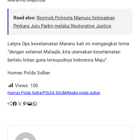
Read also:
Resmob Polresta Mamuju Selesaikan
Perkara Juru Parkir melalui Restorative Justice
Latpra Ops keselamatan Marano kali ini mengangkat tema
“dengan selamat Malaqbi, kita utamakan keselamatan
berlalu lintas guna terwujudnya Indonesia Maju”.
Humas Polda Sulbar
Views:
150
Humas Polda Sulbar
POLDA SULBAR
waka polda sulbar
Facebook
Twitter
Pinterest
Mail
WhatsApp