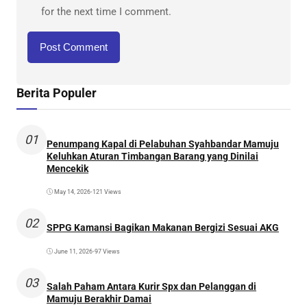
for the next time I comment.
Berita Populer
01
Penumpang Kapal di Pelabuhan Syahbandar Mamuju
Keluhkan Aturan Timbangan Barang yang Dinilai
Mencekik
May 14, 2026
•
121 Views
02
SPPG Kamansi Bagikan Makanan Bergizi Sesuai AKG
June 11, 2026
•
97 Views
03
Salah Paham Antara Kurir Spx dan Pelanggan di
Mamuju Berakhir Damai