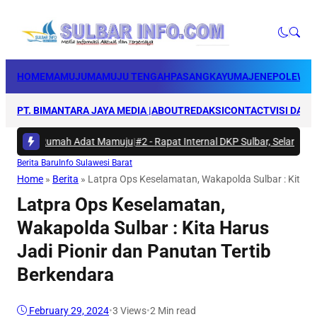
HOME
MAMUJU
MAMUJU TENGAH
PASANGKAYU
MAJENE
POLEWAL
PT. BIMANTARA JAYA MEDIA |
ABOUT
REDAKSI
CONTACT
VISI DAN 
ti di Rumah Adat Mamuju
|
#2 -
Rapat Internal DKP Sulbar, Selaraskan L
Berita Baru
Info Sulawesi Barat
Home
»
Berita
»
Latpra Ops Keselamatan, Wakapolda Sulbar : Kita Ha
Latpra Ops Keselamatan,
Wakapolda Sulbar : Kita Harus
Jadi Pionir dan Panutan Tertib
Berkendara
February 29, 2024
•
3
Views
•
2 Min read