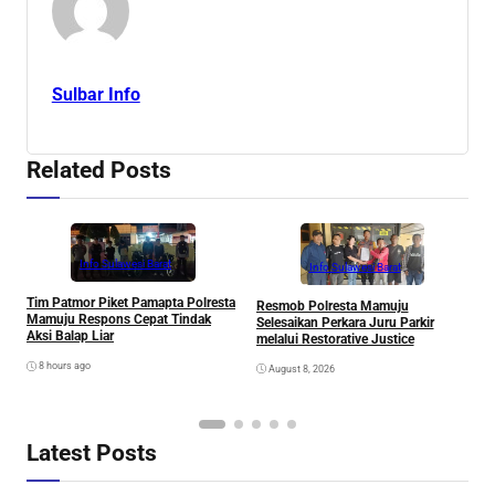
Sulbar Info
Related Posts
Info Sulawesi Barat
Info Sulawesi Barat
V
Tim Patmor Piket Pamapta Polresta
Resmob Polresta Mamuju
R
Mamuju Respons Cepat Tindak
Selesaikan Perkara Juru Parkir
S
Aksi Balap Liar
melalui Restorative Justice
8 hours ago
August 8, 2026
Latest Posts