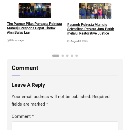
Info Sulawesi Barat
Info Sulawesi Barat
V
Tim Patmor Piket Pamapta Polresta
Resmob Polresta Mamuju
R
Mamuju Respons Cepat Tindak
Selesaikan Perkara Juru Parkir
S
Aksi Balap Liar
melalui Restorative Justice
8 hours ago
August 8, 2026
Comment
Leave A Reply
Your email address will not be published.
Required
fields are marked
*
Comment
*