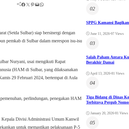
Facebook
Twitter
Pinterest
Mail
WhatsApp
02
SPPG Kamansi Bagikan
 (Setda Sulbar) siap bersinergi dengan
June 11, 2026
•
97 Views
un pemkab di Sulbar dalam merespon isu-isu
03
Salah Paham Antara Ku
ulbar Nuryani, usai mengikuti Rapat
Berakhir Damai
anusia (HAM di Sulbar, yang dilaksanakan
April 13, 2026
•
81 Views
mis 29 Februari 2024, bertempat di Aula
04
Tiga Bidang di Dinas 
n, pemenuhan, perlindungan, penegakan HAM
Terbitnya Pergub Nomo
January 20, 2026
•
81 Views
 Kepala Divisi Administrasi Umum Kanwil
05
kankan untuk memastikan pelaksanaan P-5