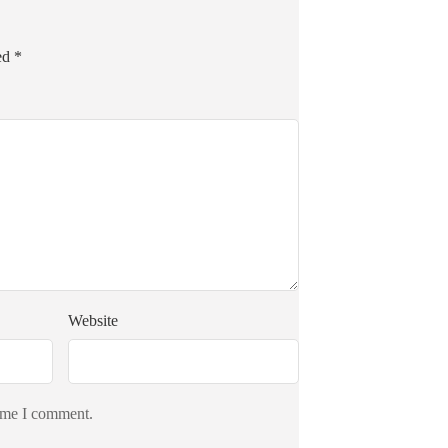
ked
*
Website
time I comment.