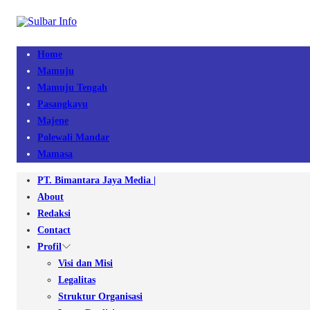
Home
Mamuju
Mamuju Tengah
Pasangkayu
Majene
Polewali Mandar
Mamasa
PT. Bimantara Jaya Media |
About
Redaksi
Contact
Profil
Visi dan Misi
Legalitas
Struktur Organisasi