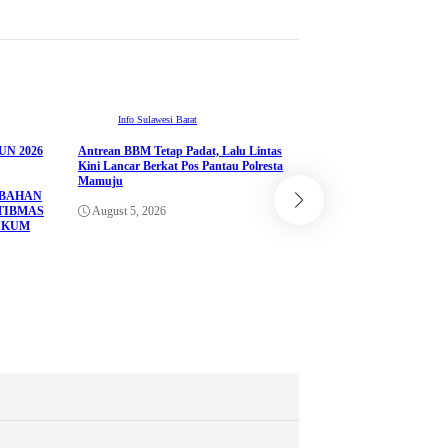
Info Sulawesi Barat
N 2026
Antrean BBM Tetap Padat, Lalu Lintas
ADVETORIAL
Kini Lancar Berkat Pos Pantau Polresta
Info Sulawesi Barat
Mamuju
UBAHAN
Pemprov Sulbar Perkua
TIBMAS
August 5, 2026
melalui Kerja Sama d
UKUM
Corporation Jepang un
Sistem Seismometer
August 4, 2026