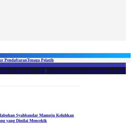
ur Pendaftaran
Tenaga Pelatih
kan Program Kerja 2026
|
#3 -
Perkuat Sinergi dan Akuntabilitas, Kesbangpol S
elabuhan Syahbandar Mamuju Keluhkan
ng yang Dinilai Mencekik