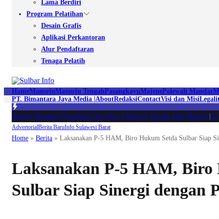
Lama Berdiri
Program Pelatihan
Desain Grafis
Aplikasi Perkantoran
Alur Pendaftaran
Tenaga Pelatih
Home
Mamuju
Mamuju Tengah
Pasangkayu
Majene
Polewali Mandar
M
PT. Bimantara Jaya Media |
About
Redaksi
Contact
Visi dan Misi
Legali
Mamuju Bersama Disparbud Gelar Karya Bakti di Rumah Adat Mamuju
|
#2 -
Ra
Advertorial
Berita Baru
Info Sulawesi Barat
Home
»
Berita
»
Laksanakan P-5 HAM, Biro Hukum Setda Sulbar Siap Si
Laksanakan P-5 HAM, Biro
Sulbar Siap Sinergi dengan 