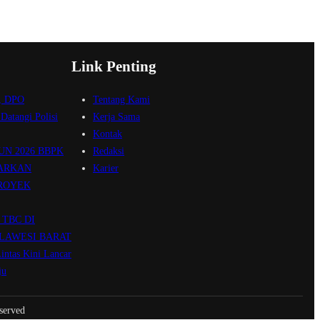
Link Penting
n, DPO
Tentang Kami
Datangi Polisi
Kerja Sama
Kontak
UN 2026 BBPK
Redaksi
ARKAN
Karier
ROYEK
TBC DI
LAWESI BARAT
intas Kini Lancar
ju
served