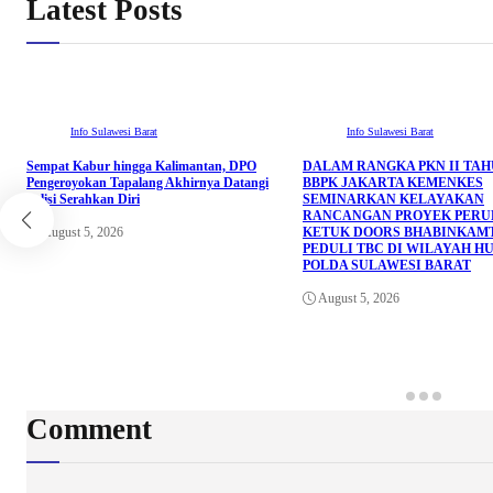
Latest Posts
Info Sulawesi Barat
Info Sulawesi Barat
Sempat Kabur hingga Kalimantan, DPO
DALAM RANGKA PKN II TAHU
Pengeroyokan Tapalang Akhirnya Datangi
BBPK JAKARTA KEMENKES
Polisi Serahkan Diri
SEMINARKAN KELAYAKAN
RANCANGAN PROYEK PER
August 5, 2026
KETUK DOORS BHABINKAM
PEDULI TBC DI WILAYAH H
POLDA SULAWESI BARAT
August 5, 2026
Comment