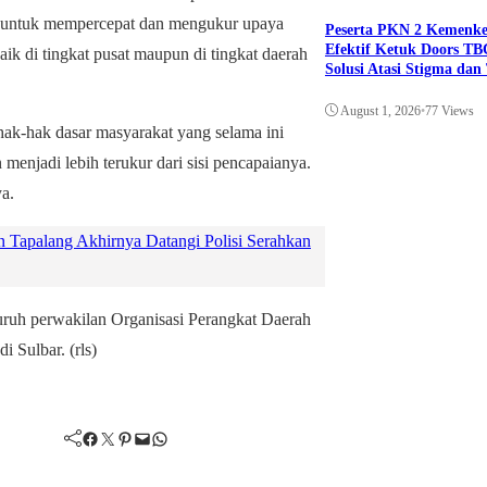
an untuk mempercepat dan mengukur upaya
Peserta PKN 2 Kemenk
Efektif Ketuk Doors TB
ik di tingkat pusat maupun di tingkat daerah
Solusi Atasi Stigma da
August 1, 2026
•
77 Views
hak-hak dasar masyarakat yang selama ini
 menjadi lebih terukur dari sisi pencapaianya.
ya.
Tapalang Akhirnya Datangi Polisi Serahkan
uruh perwakilan Organisasi Perangkat Daerah
 Sulbar. (rls)
Facebook
Twitter
Pinterest
Mail
WhatsApp