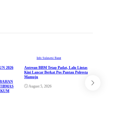
Info Sulawesi Barat
N 2026
Antrean BBM Tetap Padat, Lalu Lintas
ADVETORIAL
Kini Lancar Berkat Pos Pantau Polresta
Info Sulawesi Barat
Mamuju
UBAHAN
Pemprov Sulbar Perkua
TIBMAS
August 5, 2026
melalui Kerja Sama d
UKUM
Corporation Jepang un
Sistem Seismometer
August 4, 2026