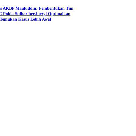
es AKBP Mauluddin: Pembentukan Tim
C Polda Sulbar bersinergi Optimalkan
n Temukan Kasus Lebih Awal