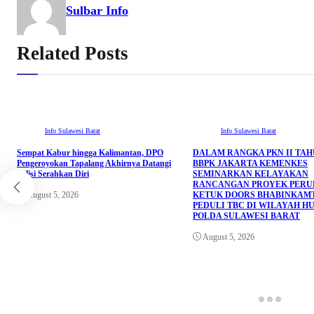
Sulbar Info
Related Posts
Info Sulawesi Barat
Info Sulawesi Barat
Sempat Kabur hingga Kalimantan, DPO
DALAM RANGKA PKN II TAHU
Pengeroyokan Tapalang Akhirnya Datangi
BBPK JAKARTA KEMENKES
Polisi Serahkan Diri
SEMINARKAN KELAYAKAN
RANCANGAN PROYEK PER
August 5, 2026
KETUK DOORS BHABINKAM
PEDULI TBC DI WILAYAH H
POLDA SULAWESI BARAT
August 5, 2026