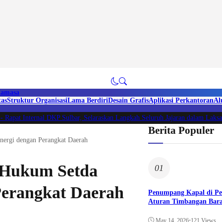
amasa
tas
Struktur Organisasi
Lama Berdiri
Desain Grafis
Aplikasi Perkantoran
Al
pat Internal DKP Sulbar, Selaraskan Langkah Seluruh Jajaran dalam Laksana
Berita Populer
nergi dengan Perangkat Daerah
 Hukum Setda
01
Perangkat Daerah
Penumpang Kapal di P
Aturan Timbangan Bara
May 14, 2026
•
121 Views