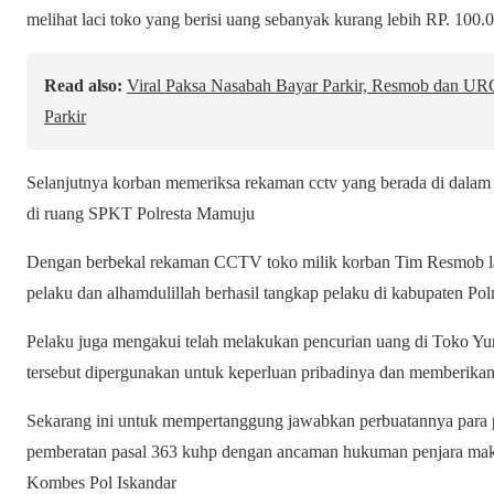
melihat laci toko yang berisi uang sebanyak kurang lebih RP. 100.
Read also:
Viral Paksa Nasabah Bayar Parkir, Resmob dan UR
Parkir
Selanjutnya korban memeriksa rekaman cctv yang berada di dalam
di ruang SPKT Polresta Mamuju
Dengan berbekal rekaman CCTV toko milik korban Tim Resmob la
pelaku dan alhamdulillah berhasil tangkap pelaku di kabupaten Pol
Pelaku juga mengakui telah melakukan pencurian uang di Toko Yun
tersebut dipergunakan untuk keperluan pribadinya dan memberikan
Sekarang ini untuk mempertanggung jawabkan perbuatannya para p
pemberatan pasal 363 kuhp dengan ancaman hukuman penjara mak
Kombes Pol Iskandar