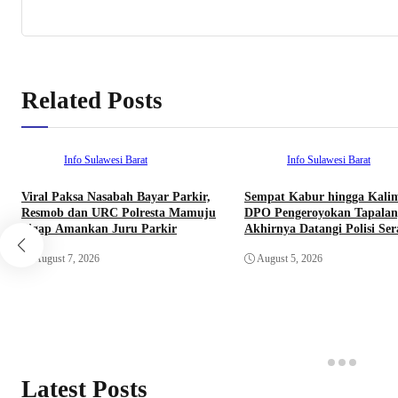
Related Posts
Info Sulawesi Barat
Info Sulawesi Barat
Viral Paksa Nasabah Bayar Parkir,
Sempat Kabur hingga Kali
Resmob dan URC Polresta Mamuju
DPO Pengeroyokan Tapalan
Sigap Amankan Juru Parkir
Akhirnya Datangi Polisi Se
Diri
August 7, 2026
August 5, 2026
Latest Posts