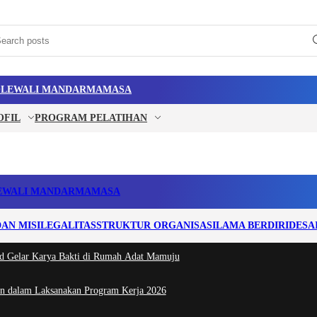
LEWALI MANDAR
MAMASA
OFIL
PROGRAM PELATIHAN
EWALI MANDAR
MAMASA
DAN MISI
LEGALITAS
STRUKTUR ORGANISASI
LAMA BERDIRI
DESA
d Gelar Karya Bakti di Rumah Adat Mamuju
ran dalam Laksanakan Program Kerja 2026