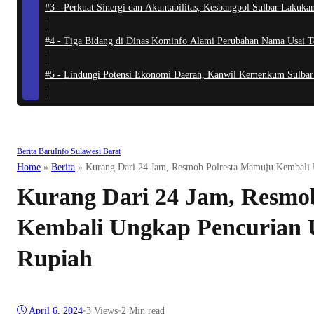
#3 -
Perkuat Sinergi dan Akuntabilitas, Kesbangpol Sulbar Lakuk
|
#4 -
Tiga Bidang di Dinas Kominfo Alami Perubahan Nama Usai T
|
#5 -
Lindungi Potensi Ekonomi Daerah, Kanwil Kemenkum Sulbar
|
Berita Baru
Info Sulawesi Barat
Home
»
Berita
»
Kurang Dari 24 Jam, Resmob Polresta Mamuju Kembali 
Kurang Dari 24 Jam, Resmo
Kembali Ungkap Pencurian 
Rupiah
April 6, 2024
•
3
Views
•
2 Min read