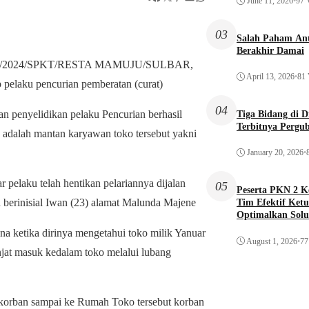
June 11, 2026
•
97 
03
Salah Paham Ant
Berakhir Damai
B/71/IV/2024/SPKT/RESTA MAMUJU/SULBAR,
April 13, 2026
•
81 
pelaku pencurian pemberatan (curat)
04
n penyelidikan pelaku Pencurian berhasil
Tiga Bidang di 
Terbitnya Pergu
 adalah mantan karyawan toko tersebut yakni
January 20, 2026
•
elaku telah hentikan pelariannya dijalan
05
Peserta PKN 2 
 berinisial Iwan (23) alamat Malunda Majene
Tim Efektif Ketu
Optimalkan Solu
Awal
na ketika dirinya mengetahui toko milik Yanuar
August 1, 2026
•
77
at masuk kedalam toko melalui lubang
 korban sampai ke Rumah Toko tersebut korban