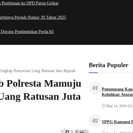
an Pembinaan ke DPD Partai Golkar
erbitnya Pergub Nomor 39 Tahun 2025
 Dorong Pembentukan Perda KI
Berita Populer
Ungkap Pencurian Uang Ratusan Juta Rupiah
b Polresta Mamuju
01
Penumpang Kapa
Uang Ratusan Juta
Keluhkan Aturan
May 14, 2026
•
121
02
SPPG Kamansi B
Facebook
Twitter
Pinterest
Mail
WhatsApp