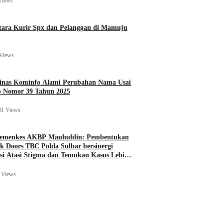
Views
ara Kurir Spx dan Pelanggan di Mamuju
Views
Dinas Kominfo Alami Perubahan Nama Usai
b Nomor 39 Tahun 2025
81 Views
Kemenkes AKBP Mauluddin: Pembentukan
k Doors TBC Polda Sulbar bersinergi
si Atasi Stigma dan Temukan Kasus Lebih
 Views