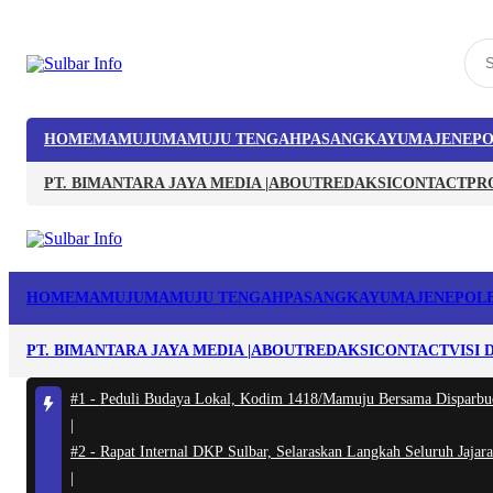
HOME
MAMUJU
MAMUJU TENGAH
PASANGKAYU
MAJENE
PO
PT. BIMANTARA JAYA MEDIA |
ABOUT
REDAKSI
CONTACT
PR
HOME
MAMUJU
MAMUJU TENGAH
PASANGKAYU
MAJENE
POL
PT. BIMANTARA JAYA MEDIA |
ABOUT
REDAKSI
CONTACT
VISI 
#1 -
Peduli Budaya Lokal, Kodim 1418/Mamuju Bersama Disparbu
|
#2 -
Rapat Internal DKP Sulbar, Selaraskan Langkah Seluruh Jaja
|