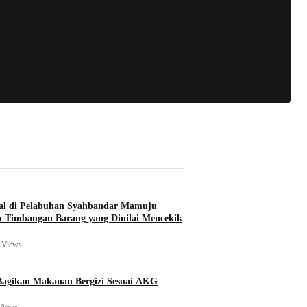
l di Pelabuhan Syahbandar Mamuju
 Timbangan Barang yang Dinilai Mencekik
 Views
agikan Makanan Bergizi Sesuai AKG