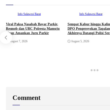
Info Sulawesi Barat
Info Sulawesi Barat
Viral Paksa Nasabah Bayar Parkir,
Sempat Kabur hingga Kali
Resmob dan URC Polresta Mamuju
DPO Pengeroyokan Tapalan
Sigap Amankan Juru Parkir
Akhirnya Datangi Polisi Se
Diri
August 7, 2026
August 5, 2026
Comment