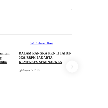
Info Sulawesi Barat
mantan,
DALAM RANGKA PKN II TAHUN
Info Sulawesi 
g
2026 BBPK JAKARTA
rahkan
KEMENKES SEMINARKAN
Antrean BBM Tetap
KELAYAKAN RANCANGAN
Lintas Kini Lancar
August 5, 2026
PROYEK PERUBAHAN KETUK
Pantau Polresta M
DOORS BHABINKAMTIBMAS
PEDULI TBC DI WILAYAH
August 5, 2026
HUKUM POLDA SULAWESI
BARAT