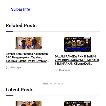
Sulbar Info
Related Posts
Info Sulawesi Barat
Info Sulawesi Barat
Sempat Kabur hingga Kalimantan,
A
DALAM RANGKA PKN II TAHUN
DPO Pengeroyokan Tapalang
L
2026 BBPK JAKARTA KEMENKES
Akhirnya Datangi Polisi Serahkan
P
SEMINARKAN KELAYAKAN
Diri
RANCANGAN PROYEK
13 hours ago
14 hours ago
PERUBAHAN KETUK DOORS
BHABINKAMTIBMAS PEDULI TBC
DI WILAYAH HUKUM POLDA
SULAWESI BARAT
Latest Posts