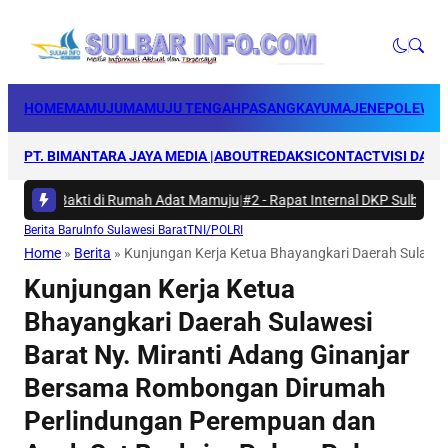
HOME
MAMUJU
MAMUJU TENGAH
PASANGKAYU
MAJENE
POLEWAL
PT. BIMANTARA JAYA MEDIA |
ABOUT
REDAKSI
CONTACT
VISI DAN 
arya Bakti di Rumah Adat Mamuju
|
#2 -
Rapat Internal DKP Sulbar, Sela
Berita Baru
Info Sulawesi Barat
TNI/POLRI
Home
»
Berita
»
Kunjungan Kerja Ketua Bhayangkari Daerah Sulawe
Kunjungan Kerja Ketua
Bhayangkari Daerah Sulawesi
Barat Ny. Miranti Adang Ginanjar
Bersama Rombongan Dirumah
Perlindungan Perempuan dan