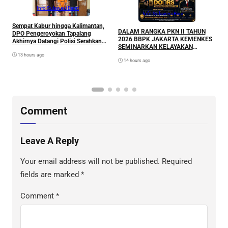
Info Sulawesi Barat
Info Sulawesi Barat
Sempat Kabur hingga Kalimantan,
A
DALAM RANGKA PKN II TAHUN
DPO Pengeroyokan Tapalang
L
2026 BBPK JAKARTA KEMENKES
Akhirnya Datangi Polisi Serahkan
P
SEMINARKAN KELAYAKAN
Diri
RANCANGAN PROYEK
13 hours ago
14 hours ago
PERUBAHAN KETUK DOORS
BHABINKAMTIBMAS PEDULI TBC
DI WILAYAH HUKUM POLDA
SULAWESI BARAT
Comment
Leave A Reply
Your email address will not be published.
Required
fields are marked
*
Comment
*