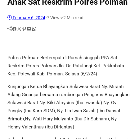
Anak Sat Reskrim Polres Polman
February 6, 2024
•
7
Views
•
2 Min read
Facebook
Twitter
Pinterest
Mail
WhatsApp
Polres Polman- Bertempat di Rumah singgah PPA Sat
Reskrim Polres Polman Jln. Dr. Ratulangi Kel. Pekkabata
Kec. Polewali Kab. Polman. Selasa (6/2/24)
Kunjungan Ketua Bhayangkari Sulawesi Barat Ny. Miranti
Adang Ginanjar bersama rombongan Pengurus Bhayangkari
Sulawesi Barat Ny. Kiki Aloysius (Ibu Irwasda) Ny. Ovi
Pungky (Ibu Karo SDM), Ny. Lia Iwan Sazali (Ibu Dansat
Brimob),Ny. Wati Hary Mulyanto (Ibu Dir Sabhara), Ny.
Henny Valentinus (Ibu Dirlantas)