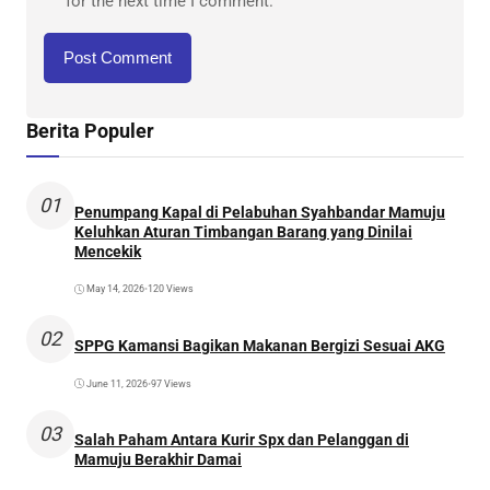
for the next time I comment.
Berita Populer
01
Penumpang Kapal di Pelabuhan Syahbandar Mamuju
Keluhkan Aturan Timbangan Barang yang Dinilai
Mencekik
May 14, 2026
•
120 Views
02
SPPG Kamansi Bagikan Makanan Bergizi Sesuai AKG
June 11, 2026
•
97 Views
03
Salah Paham Antara Kurir Spx dan Pelanggan di
Mamuju Berakhir Damai