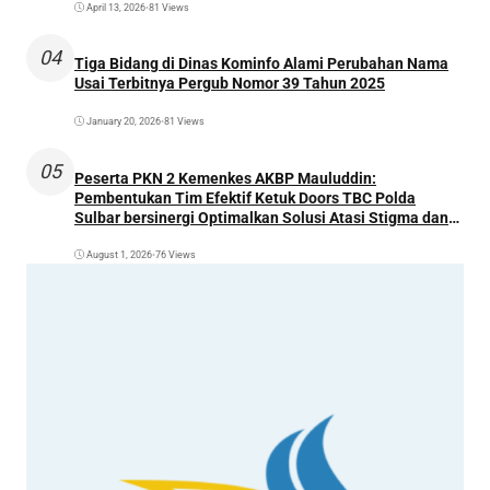
April 13, 2026
•
81 Views
04
Tiga Bidang di Dinas Kominfo Alami Perubahan Nama
Usai Terbitnya Pergub Nomor 39 Tahun 2025
January 20, 2026
•
81 Views
05
Peserta PKN 2 Kemenkes AKBP Mauluddin:
Pembentukan Tim Efektif Ketuk Doors TBC Polda
Sulbar bersinergi Optimalkan Solusi Atasi Stigma dan
Temukan Kasus Lebih Awal
August 1, 2026
•
76 Views