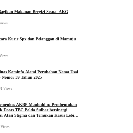
agikan Makanan Bergizi Sesuai AKG
Views
ara Kurir Spx dan Pelanggan di Mamuju
Views
Dinas Kominfo Alami Perubahan Nama Usai
b Nomor 39 Tahun 2025
81 Views
Kemenkes AKBP Mauluddin: Pembentukan
k Doors TBC Polda Sulbar bersinergi
si Atasi Stigma dan Temukan Kasus Lebih
 Views