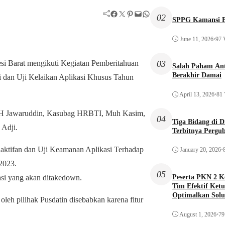
Facebook
Twitter
Pinterest
Mail
WhatsApp
02
SPPG Kamansi B
June 11, 2026
•
97 
03
 Barat mengikuti Kegiatan Pemberitahuan
Salah Paham Ant
Berakhir Damai
i dan Uji Kelaikan Aplikasi Khusus Tahun
April 13, 2026
•
81 
g PH Jawaruddin, Kasubag HRBTI, Muh Kasim,
04
Tiga Bidang di 
 Adji.
Terbitnya Pergu
aktifan dan Uji Keamanan Aplikasi Terhadap
January 20, 2026
•
 2023.
05
Peserta PKN 2 
kasi yang akan ditakedown.
Tim Efektif Ketu
Optimalkan Solu
leh pilihak Pusdatin disebabkan karena fitur
Awal
August 1, 2026
•
79