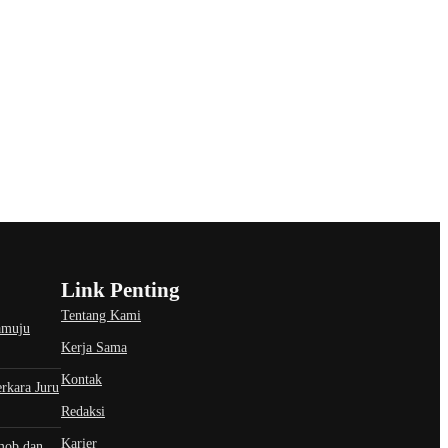
Link Penting
Tentang Kami
amuju
Kerja Sama
Kontak
rkara Juru
Redaksi
Karier
smob dan