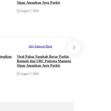
Sigap Amankan Juru Parkir
Akhirnya Datangi Pol
Diri
August 7, 2026
August 5, 2026
Info Sulawesi Barat
Info Sulawesi Bar
esaikan
Viral Paksa Nasabah Bayar Parkir,
Sempat Kabur hingga
Resmob dan URC Polresta Mamuju
DPO Pengeroyokan T
Sigap Amankan Juru Parkir
Akhirnya Datangi Pol
Diri
August 7, 2026
August 5, 2026