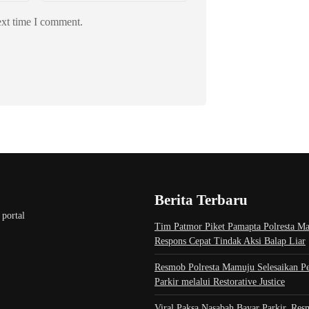
ext time I comment.
Berita Terbaru
 portal
Tim Patmor Piket Pamapta Polresta M
Respons Cepat Tindak Aksi Balap Liar
Resmob Polresta Mamuju Selesaikan Pe
Parkir melalui Restorative Justice
Viral Paksa Nasabah Bayar Parkir, Re