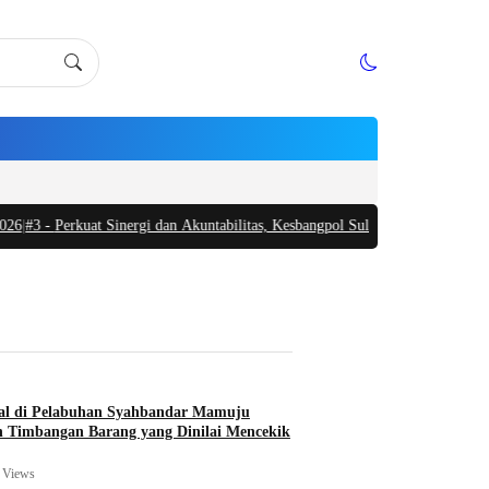
erkuat Sinergi dan Akuntabilitas, Kesbangpol Sulbar Lakukan Pembinaan ke 
l di Pelabuhan Syahbandar Mamuju
 Timbangan Barang yang Dinilai Mencekik
 Views