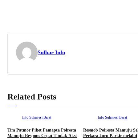
Sulbar Info
Related Posts
Info Sulawesi Barat
Info Sulawesi Barat
Tim Patmor Piket Pamapta Polresta
Resmob Polresta Mamuju Sel
Mamuju Respons Cepat Tindak Aksi
Perkara Juru Parkir melalui