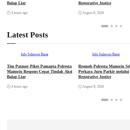
Balap Liar
Restorative Justice
4 hours ago
August 8, 2026
Latest Posts
Info Sulawesi Barat
Info Sulawesi Barat
Tim Patmor Piket Pamapta Polresta
Resmob Polresta Mamuju Sel
Mamuju Respons Cepat Tindak Aksi
Perkara Juru Parkir melalui
Balap Liar
Restorative Justice
4 hours ago
August 8, 2026