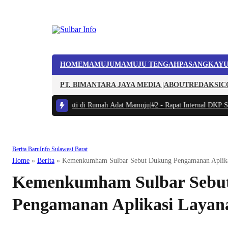
HOME
MAMUJU
MAMUJU TENGAH
PASANGKAY
PT. BIMANTARA JAYA MEDIA |
ABOUT
REDAKSI
C
elar Karya Bakti di Rumah Adat Mamuju
|
#2 -
Rapat Internal DKP Sulbar, Se
Berita Baru
Info Sulawesi Barat
Home
»
Berita
»
Kemenkumham Sulbar Sebut Dukung Pengamanan Aplika
Kemenkumham Sulbar Sebu
Pengamanan Aplikasi Layan