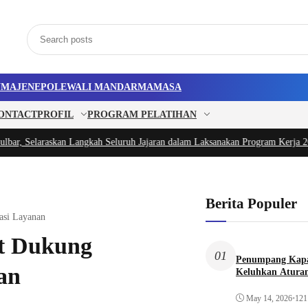
U
MAJENE
POLEWALI MANDAR
MAMASA
ONTACT
PROFIL
PROGRAM PELATIHAN
laraskan Langkah Seluruh Jajaran dalam Laksanakan Program Kerja 2026
|
#3 -
P
Berita Populer
si Layanan
t Dukung
01
Penumpang Kapa
an
Keluhkan Aturan
May 14, 2026
•
121