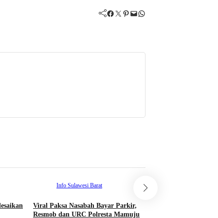
Facebook
Twitter
Pinterest
Mail
WhatsApp
Info Sulawesi Barat
Info Sulawesi Bar
esaikan
Viral Paksa Nasabah Bayar Parkir,
Sempat Kabur hingga
Resmob dan URC Polresta Mamuju
DPO Pengeroyokan T