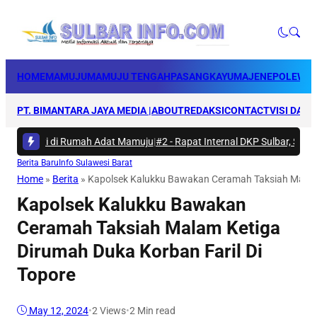
HOME
MAMUJU
MAMUJU TENGAH
PASANGKAYU
MAJENE
POLEWAL
PT. BIMANTARA JAYA MEDIA |
ABOUT
REDAKSI
CONTACT
VISI DAN 
 Bakti di Rumah Adat Mamuju
|
#2 -
Rapat Internal DKP Sulbar, Selarask
Berita Baru
Info Sulawesi Barat
Home
»
Berita
»
Kapolsek Kalukku Bawakan Ceramah Taksiah Malam 
Kapolsek Kalukku Bawakan
Ceramah Taksiah Malam Ketiga
Dirumah Duka Korban Faril Di
Topore
May 12, 2024
•
2
Views
•
2 Min read