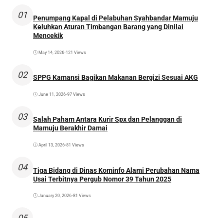
01
Penumpang Kapal di Pelabuhan Syahbandar Mamuju
Keluhkan Aturan Timbangan Barang yang Dinilai
Mencekik
May 14, 2026
•
121 Views
02
SPPG Kamansi Bagikan Makanan Bergizi Sesuai AKG
June 11, 2026
•
97 Views
03
Salah Paham Antara Kurir Spx dan Pelanggan di
Mamuju Berakhir Damai
April 13, 2026
•
81 Views
04
Tiga Bidang di Dinas Kominfo Alami Perubahan Nama
Usai Terbitnya Pergub Nomor 39 Tahun 2025
January 20, 2026
•
81 Views
05