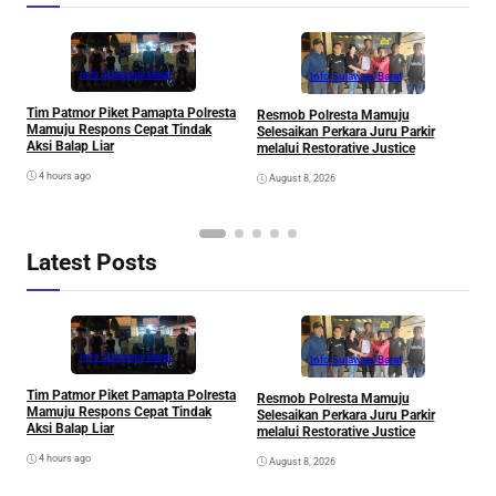
Info Sulawesi Barat
Info Sulawesi Barat
V
Tim Patmor Piket Pamapta Polresta
Resmob Polresta Mamuju
R
Mamuju Respons Cepat Tindak
Selesaikan Perkara Juru Parkir
S
Aksi Balap Liar
melalui Restorative Justice
4 hours ago
August 8, 2026
Latest Posts
Info Sulawesi Barat
Info Sulawesi Barat
V
Tim Patmor Piket Pamapta Polresta
Resmob Polresta Mamuju
R
Mamuju Respons Cepat Tindak
Selesaikan Perkara Juru Parkir
S
Aksi Balap Liar
melalui Restorative Justice
4 hours ago
August 8, 2026