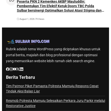
Peserta PKN 2 Kemenkes AKBP Mauluddin:
Pembentukan Tim Efektif Ketuk Doors TBC Polda
Sulbar bersinergi Optimalkan Solusi Atasi Stigma dan
Temukan Kasus Lebih Awal
August 1, 2026
•
79 Views
Rubrik adalah tema WordPress yang diciptakan khusus untuk
portal berita, majalah dan blog profesional dengan optimasi
yang memastikan website lebih ramah oleh search engine.
Berita Terbaru
Tim Patmor Piket Pamapta Polresta Mamuju Respons Cepat
Tindak Aksi Balap Liar
Resmob Polresta Mamuju Selesaikan Perkara Juru Parkir melalui
Restorative Justice