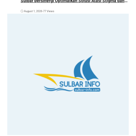
Sulbar bersinergi Optimalkan Solusi Atasi Stigma dan
Temukan Kasus Lebih Awal
August 1, 2026
•
77 Views