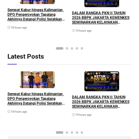
Info Sulawesi Barat
Sempat Kabur hingga Kalimantan,
A
DALAM RANGKA PKN II TAHUN
DPO Pengeroyokan Tapalang
L
2026 BBPK JAKARTA KEMENKES
Akhirnya Datangi Polisi Serahkan
P
SEMINARKAN KELAYAKAN
Diri
RANCANGAN PROYEK
18 hours ago
19 hours ago
PERUBAHAN KETUK DOORS
BHABINKAMTIBMAS PEDULI TBC
DI WILAYAH HUKUM POLDA
SULAWESI BARAT
Latest Posts
Info Sulawesi Barat
Info Sulawesi Barat
Sempat Kabur hingga Kalimantan,
A
DALAM RANGKA PKN II TAHUN
DPO Pengeroyokan Tapalang
L
2026 BBPK JAKARTA KEMENKES
Akhirnya Datangi Polisi Serahkan
P
SEMINARKAN KELAYAKAN
Diri
RANCANGAN PROYEK
18 hours ago
19 hours ago
PERUBAHAN KETUK DOORS
BHABINKAMTIBMAS PEDULI TBC
DI WILAYAH HUKUM POLDA
SULAWESI BARAT