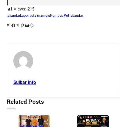
Views:
215
iskandar
kapolresta mamuju
Kombes Pol Iskandar
Facebook
Twitter
Pinterest
Mail
WhatsApp
Sulbar Info
Related Posts
Info Sulawesi Barat