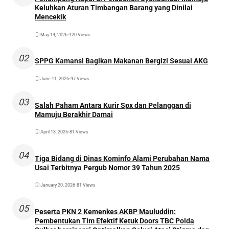
Keluhkan Aturan Timbangan Barang yang Dinilai
Mencekik
May 14, 2026
•
120 Views
02
SPPG Kamansi Bagikan Makanan Bergizi Sesuai AKG
June 11, 2026
•
97 Views
03
Salah Paham Antara Kurir Spx dan Pelanggan di
Mamuju Berakhir Damai
April 13, 2026
•
81 Views
04
Tiga Bidang di Dinas Kominfo Alami Perubahan Nama
Usai Terbitnya Pergub Nomor 39 Tahun 2025
January 20, 2026
•
81 Views
05
Peserta PKN 2 Kemenkes AKBP Mauluddin:
Pembentukan Tim Efektif Ketuk Doors TBC Polda