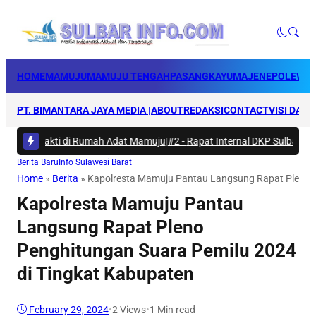
HOME
MAMUJU
MAMUJU TENGAH
PASANGKAYU
MAJENE
POLEWAL
PT. BIMANTARA JAYA MEDIA |
ABOUT
REDAKSI
CONTACT
VISI DAN 
rya Bakti di Rumah Adat Mamuju
|
#2 -
Rapat Internal DKP Sulbar, Selar
Berita Baru
Info Sulawesi Barat
Home
»
Berita
»
Kapolresta Mamuju Pantau Langsung Rapat Pleno P
Kapolresta Mamuju Pantau
Langsung Rapat Pleno
Penghitungan Suara Pemilu 2024
di Tingkat Kabupaten
February 29, 2024
•
2
Views
•
1 Min read