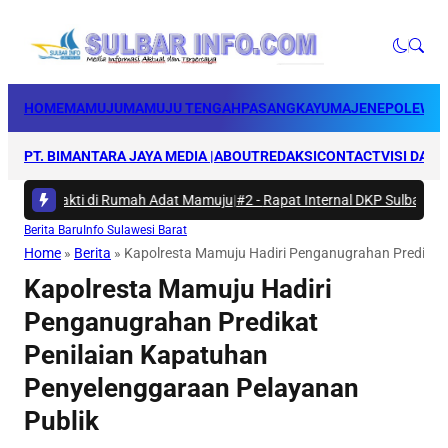
HOME
MAMUJU
MAMUJU TENGAH
PASANGKAYU
MAJENE
POLEWAL
PT. BIMANTARA JAYA MEDIA |
ABOUT
REDAKSI
CONTACT
VISI DAN 
rya Bakti di Rumah Adat Mamuju
|
#2 -
Rapat Internal DKP Sulbar, Selar
Berita Baru
Info Sulawesi Barat
Home
»
Berita
»
Kapolresta Mamuju Hadiri Penganugrahan Predikat
Kapolresta Mamuju Hadiri
Penganugrahan Predikat
Penilaian Kapatuhan
Penyelenggaraan Pelayanan
Publik