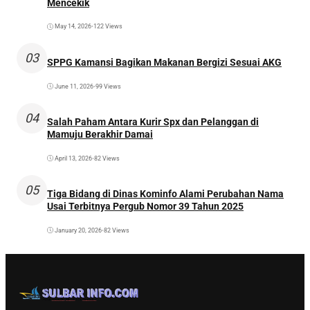
Mencekik
May 14, 2026
•
122 Views
03
SPPG Kamansi Bagikan Makanan Bergizi Sesuai AKG
June 11, 2026
•
99 Views
04
Salah Paham Antara Kurir Spx dan Pelanggan di
Mamuju Berakhir Damai
April 13, 2026
•
82 Views
05
Tiga Bidang di Dinas Kominfo Alami Perubahan Nama
Usai Terbitnya Pergub Nomor 39 Tahun 2025
January 20, 2026
•
82 Views