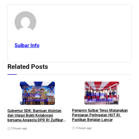
Sulbar Info
Related Posts
ADVETORIAL
ADVETORIAL
Info Sulawesi Barat
Info Sulawesi Barat
T
M
Pemprov Sulbar Terus Matangkan
Gubernur SDK: Bantuan Alsintan
A
Persiapan Peringatan HUT RI,
dan Irigasi Bukti Kolaborasi
Pastikan Berjalan Lancar
bersama Anggota DPR RI Zulfikar
untuk Petani
13 hours ago
13 hours ago