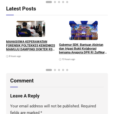
Latest Posts
ADVETORIAL
News
Info Sulawesi Barat
MAHASISWA KEPERAWATAN
P
Gubernur SDK: Bantuan Alsintan
FORENSIK POLTEKKES KEMENKES
P
dan Irigasi Bukti Kolaborasi
MAMUJU DAMPINGI DOKTER RS
P
bersama Anggota DPR RI Zulfikar
BHAYANGKARA PERIKSA TEMUAN
untuk Petani
8 hours ago
JENAZAH MATI WAJAR
13 hours ago
Comment
Leave A Reply
Your email address will not be published.
Required
fields are marked
*