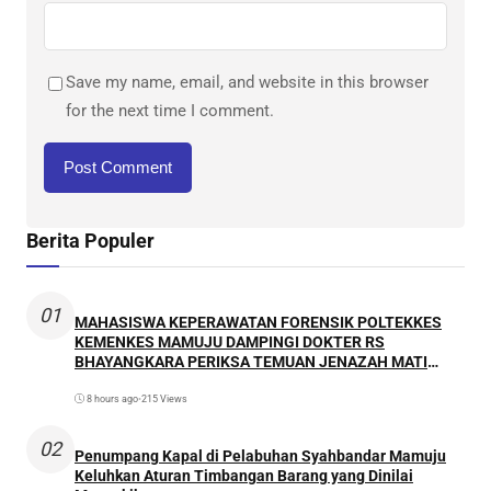
Save my name, email, and website in this browser
for the next time I comment.
Berita Populer
01
MAHASISWA KEPERAWATAN FORENSIK POLTEKKES
KEMENKES MAMUJU DAMPINGI DOKTER RS
BHAYANGKARA PERIKSA TEMUAN JENAZAH MATI
WAJAR
8 hours ago
•
215 Views
02
Penumpang Kapal di Pelabuhan Syahbandar Mamuju
Keluhkan Aturan Timbangan Barang yang Dinilai