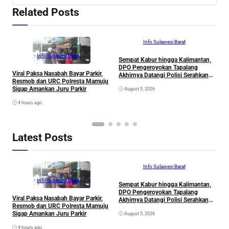
Related Posts
Info Sulawesi Barat
Info Sulawesi Barat
Sempat Kabur hingga Kalimantan,
D
DPO Pengeroyokan Tapalang
2
Viral Paksa Nasabah Bayar Parkir,
Akhirnya Datangi Polisi Serahkan
S
Resmob dan URC Polresta Mamuju
Diri
R
Sigap Amankan Juru Parkir
August 5, 2026
P
B
4 hours ago
D
S
Latest Posts
Info Sulawesi Barat
Info Sulawesi Barat
Sempat Kabur hingga Kalimantan,
D
DPO Pengeroyokan Tapalang
2
Viral Paksa Nasabah Bayar Parkir,
Akhirnya Datangi Polisi Serahkan
S
Resmob dan URC Polresta Mamuju
Diri
R
Sigap Amankan Juru Parkir
August 5, 2026
P
B
4 hours ago