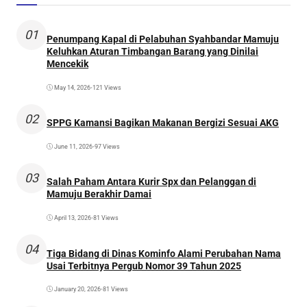
01
Penumpang Kapal di Pelabuhan Syahbandar Mamuju
Keluhkan Aturan Timbangan Barang yang Dinilai
Mencekik
May 14, 2026
•
121 Views
02
SPPG Kamansi Bagikan Makanan Bergizi Sesuai AKG
June 11, 2026
•
97 Views
03
Salah Paham Antara Kurir Spx dan Pelanggan di
Mamuju Berakhir Damai
April 13, 2026
•
81 Views
04
Tiga Bidang di Dinas Kominfo Alami Perubahan Nama
Usai Terbitnya Pergub Nomor 39 Tahun 2025
January 20, 2026
•
81 Views