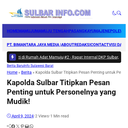
HOME
MAMUJU
MAMUJU TENGAH
PASANGKAYU
MAJENE
POLEWAL
PT. BIMANTARA JAYA MEDIA |
ABOUT
REDAKSI
CONTACT
VISI DAN 
a Bakti di Rumah Adat Mamuju
|
#2 -
Rapat Internal DKP Sulbar, Selaras
Berita Baru
Info Sulawesi Barat
Home
»
Berita
»
Kapolda Sulbar Titipkan Pesan Penting untuk Perso
Kapolda Sulbar Titipkan Pesan
Penting untuk Personelnya yang
Mudik!
April 9, 2024
•
2
Views
•
1 Min read
Facebook
Twitter
Pinterest
Mail
WhatsApp