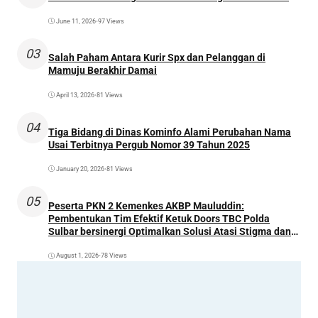
June 11, 2026
•
97 Views
03
Salah Paham Antara Kurir Spx dan Pelanggan di
Mamuju Berakhir Damai
April 13, 2026
•
81 Views
04
Tiga Bidang di Dinas Kominfo Alami Perubahan Nama
Usai Terbitnya Pergub Nomor 39 Tahun 2025
January 20, 2026
•
81 Views
05
Peserta PKN 2 Kemenkes AKBP Mauluddin:
Pembentukan Tim Efektif Ketuk Doors TBC Polda
Sulbar bersinergi Optimalkan Solusi Atasi Stigma dan
Temukan Kasus Lebih Awal
August 1, 2026
•
78 Views