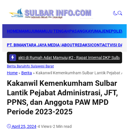
HOME
MAMUJU
MAMUJU TENGAH
PASANGKAYU
MAJENE
POLEWAL
PT. BIMANTARA JAYA MEDIA |
ABOUT
REDAKSI
CONTACT
VISI DAN 
rya Bakti di Rumah Adat Mamuju
|
#2 -
Rapat Internal DKP Sulbar, Selar
Berita Baru
Info Sulawesi Barat
Home
»
Berita
»
Kakanwil Kemenkumham Sulbar Lantik Pejabat Admi
Kakanwil Kemenkumham Sulbar
Lantik Pejabat Administrasi, JFT,
PPNS, dan Anggota PAW MPD
Periode 2023-2025
April 25, 2024
•
4
Views
•
2 Min read