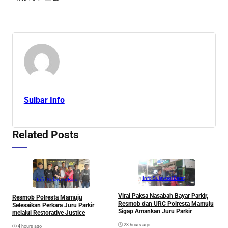
Sulbar Info
Related Posts
Info Sulawesi Barat
Info Sulawesi Barat
Viral Paksa Nasabah Bayar Parkir,
S
Resmob Polresta Mamuju
Resmob dan URC Polresta Mamuju
D
Selesaikan Perkara Juru Parkir
Sigap Amankan Juru Parkir
A
melalui Restorative Justice
Di
23 hours ago
4 hours ago