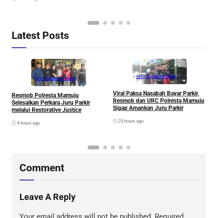
Latest Posts
Info Sulawesi Barat
Info Sulawesi Barat
Viral Paksa Nasabah Bayar Parkir,
S
Resmob Polresta Mamuju
Resmob dan URC Polresta Mamuju
D
Selesaikan Perkara Juru Parkir
Sigap Amankan Juru Parkir
A
melalui Restorative Justice
Di
23 hours ago
4 hours ago
Comment
Leave A Reply
Your email address will not be published.
Required