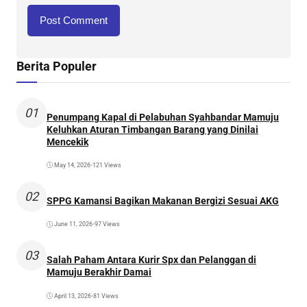
Berita Populer
01
Penumpang Kapal di Pelabuhan Syahbandar Mamuju
Keluhkan Aturan Timbangan Barang yang Dinilai
Mencekik
May 14, 2026
•
121 Views
02
SPPG Kamansi Bagikan Makanan Bergizi Sesuai AKG
June 11, 2026
•
97 Views
03
Salah Paham Antara Kurir Spx dan Pelanggan di
Mamuju Berakhir Damai
April 13, 2026
•
81 Views