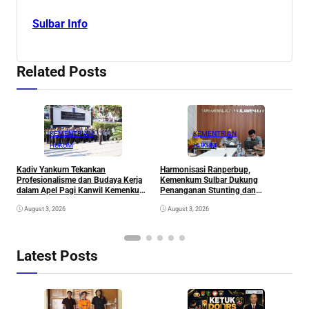
Sulbar Info
Related Posts
KEMENTRIAN
KEMENTRIAN
HUKUM
HUKUM
Kadiv Yankum Tekankan
Harmonisasi Ranperbup,
K
Profesionalisme dan Budaya Kerja
Kemenkum Sulbar Dukung
K
dalam Apel Pagi Kanwil Kemenkum
Penanganan Stunting dan
P
Sulbar
Kemiskinan Ekstrem
August 3, 2026
August 3, 2026
Latest Posts