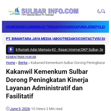
HOME
MAMUJU
MAMUJU TENGAH
PASANGKAYU
MAJENE
POLEWAL
PT. BIMANTARA JAYA MEDIA |
ABOUT
REDAKSI
CONTACT
VISI DAN 
akti di Rumah Adat Mamuju
|
#2 -
Rapat Internal DKP Sulbar, Selaraskan
KEMENTRIAN HUKUM
Home
»
Berita
»
Kakanwil Kemenkum Sulbar Dorong Peningkatan Kiner
Kakanwil Kemenkum Sulbar
Dorong Peningkatan Kinerja
Layanan Administratif dan
Fasilitatif
June 3, 2026
•
10
Views
•
2 Min read