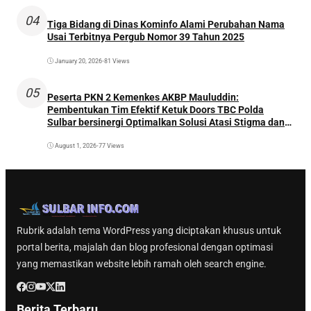
04
Tiga Bidang di Dinas Kominfo Alami Perubahan Nama
Usai Terbitnya Pergub Nomor 39 Tahun 2025
January 20, 2026
•
81 Views
05
Peserta PKN 2 Kemenkes AKBP Mauluddin:
Pembentukan Tim Efektif Ketuk Doors TBC Polda
Sulbar bersinergi Optimalkan Solusi Atasi Stigma dan
Temukan Kasus Lebih Awal
August 1, 2026
•
77 Views
Rubrik adalah tema WordPress yang diciptakan khusus untuk
portal berita, majalah dan blog profesional dengan optimasi
yang memastikan website lebih ramah oleh search engine.
Berita Terbaru