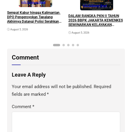
Info Sulawesi Barat
Info Sulawesi Barat
Sempat Kabur hingga Kalimantan,
A
DALAM RANGKA PKN II TAHUN
DPO Pengeroyokan Tapalang
L
2026 BBPK JAKARTA KEMENKES
Akhirnya Datangi Polisi Serahkan
P
SEMINARKAN KELAYAKAN
Diri
RANCANGAN PROYEK
August 5, 2026
August 5, 2026
PERUBAHAN KETUK DOORS
BHABINKAMTIBMAS PEDULI TBC
DI WILAYAH HUKUM POLDA
SULAWESI BARAT
Comment
Leave A Reply
Your email address will not be published.
Required
fields are marked
*
Comment
*