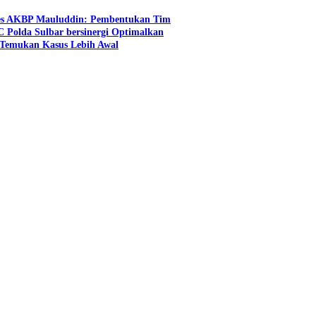
es AKBP Mauluddin: Pembentukan Tim
C Polda Sulbar bersinergi Optimalkan
n Temukan Kasus Lebih Awal