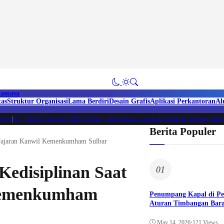
amasa
tas
Struktur Organisasi
Lama Berdiri
Desain Grafis
Aplikasi Perkantoran
Al
|
#2 -
Rapat Internal DKP Sulbar, Selaraskan Langkah Seluruh Jajaran dalam 
Berita Populer
 Jajaran Kanwil Kemenkumham Sulbar
edisiplinan Saat
01
 Kemenkumham
Penumpang Kapal di P
Aturan Timbangan Bara
May 14, 2026
•
121 Views