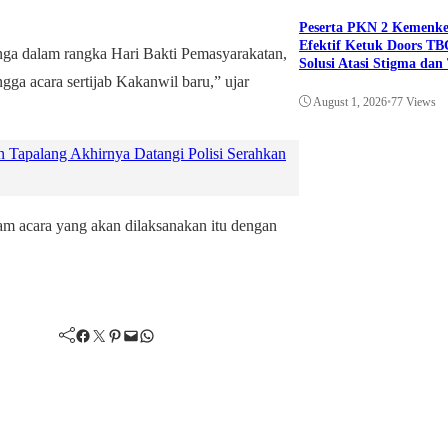
Peserta PKN 2 Kemenk
Efektif Ketuk Doors TB
unga dalam rangka Hari Bakti Pemasyarakatan,
Solusi Atasi Stigma da
gga acara sertijab Kakanwil baru,” ujar
August 1, 2026
•
77 Views
Tapalang Akhirnya Datangi Polisi Serahkan
am acara yang akan dilaksanakan itu dengan
Facebook
Twitter
Pinterest
Mail
WhatsApp