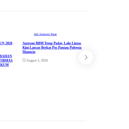
Info Sulawesi Barat
N 2026
Antrean BBM Tetap Padat, Lalu Lintas
ADVETORIAL
Kini Lancar Berkat Pos Pantau Polresta
Info Sulawesi Barat
Mamuju
UBAHAN
Pemprov Sulbar Perkua
TIBMAS
August 5, 2026
melalui Kerja Sama d
UKUM
Corporation Jepang un
Sistem Seismometer
August 4, 2026