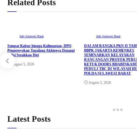
Related Posts
Info Sulawesi Barat
Info Sulawesi Barat
Sempat Kabur hingga Kalimantan, DPO
DALAM RANGKA PKN II TAHU
Pengeroyokan Tapalang Akhirnya Datangi
BBPK JAKARTA KEMENKES
Polisi Serahkan Diri
SEMINARKAN KELAYAKAN
RANCANGAN PROYEK PER
August 5, 2026
KETUK DOORS BHABINKAM
PEDULI TBC DI WILAYAH H
POLDA SULAWESI BARAT
August 5, 2026
Latest Posts