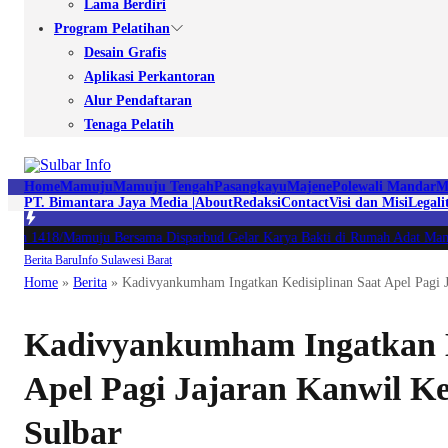
Lama Berdiri
Program Pelatihan
Desain Grafis
Aplikasi Perkantoran
Alur Pendaftaran
Tenaga Pelatih
Home
Mamuju
Mamuju Tengah
Pasangkayu
Majene
Polewali Mandar
M
PT. Bimantara Jaya Media |
About
Redaksi
Contact
Visi dan Misi
Legali
m 1418/Mamuju Bersama Disparbud Gelar Karya Bakti di Rumah Adat Mamuju
Berita Baru
Info Sulawesi Barat
Home
»
Berita
»
Kadivyankumham Ingatkan Kedisiplinan Saat Apel Pagi
Kadivyankumham Ingatkan K
Apel Pagi Jajaran Kanwil
Sulbar