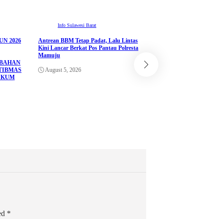
Info Sulawesi Barat
N 2026
Antrean BBM Tetap Padat, Lalu Lintas
ADVETORIAL
Kini Lancar Berkat Pos Pantau Polresta
Info Sulawesi Barat
Mamuju
UBAHAN
Pemprov Sulbar Perkua
TIBMAS
August 5, 2026
melalui Kerja Sama d
UKUM
Corporation Jepang un
Sistem Seismometer
August 4, 2026
ked
*