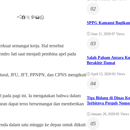
02
Facebook
Twitter
Pinterest
Mail
WhatsApp
SPPG Kamansi Bagikan
June 11, 2026
•
97 Views
03
kuat semangat kerja. Hal tersebut
ro Jati saat menjadi pembina apel pada
Salah Paham Antara Ku
Berakhir Damai
April 13, 2026
•
81 Views
uktural, JFU, JFT, PPNPN, dan CPNS mengikuti
04
l pada pagi ini. Ia mengatakan bahwa dalam
Tiga Bidang di Dinas 
Terbitnya Pergub Nomo
jaran dapat terus bersemangat dan memberikan
January 20, 2026
•
81 Views
05
nda dalam satu minggu ke depan untuk diikuti