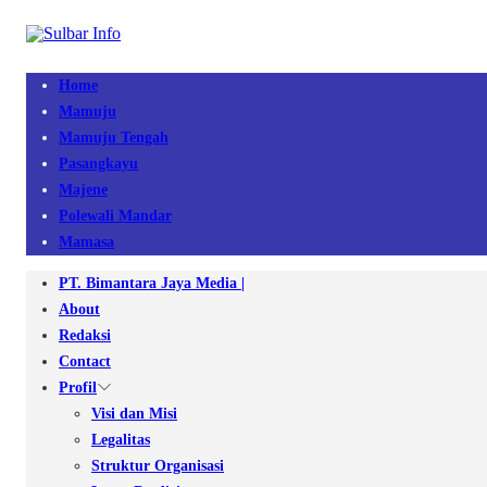
Home
Mamuju
Mamuju Tengah
Pasangkayu
Majene
Polewali Mandar
Mamasa
PT. Bimantara Jaya Media |
About
Redaksi
Contact
Profil
Visi dan Misi
Legalitas
Struktur Organisasi