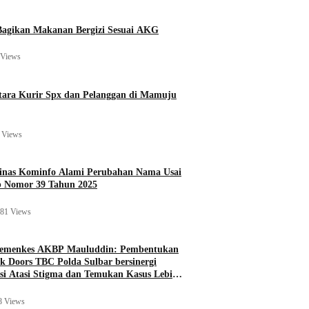
agikan Makanan Bergizi Sesuai AKG
 Views
ara Kurir Spx dan Pelanggan di Mamuju
 Views
Dinas Kominfo Alami Perubahan Nama Usai
b Nomor 39 Tahun 2025
81 Views
Kemenkes AKBP Mauluddin: Pembentukan
k Doors TBC Polda Sulbar bersinergi
si Atasi Stigma dan Temukan Kasus Lebih
8 Views