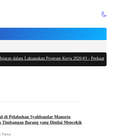
aran dalam Laksanakan Program Kerja 2026
|
#3 -
Perkuat Sinergi dan Akuntabil
l di Pelabuhan Syahbandar Mamuju
 Timbangan Barang yang Dinilai Mencekik
1 Views