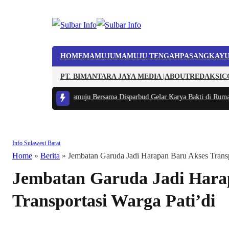
HOME
MAMUJU
MAMUJU TENGAH
PASANGKAY
PT. BIMANTARA JAYA MEDIA |
ABOUT
REDAKSI
C
okal, Kodim 1418/Mamuju Bersama Disparbud Gelar Karya Bakti di Rumah A
Info Sulawesi Barat
Home
»
Berita
»
Jembatan Garuda Jadi Harapan Baru Akses Transp
Jembatan Garuda Jadi Hara
Transportasi Warga Pati’di