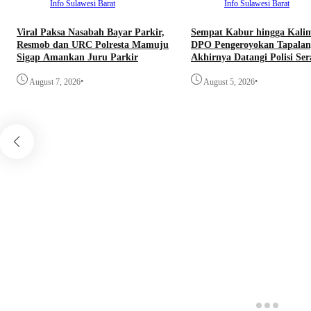
Info Sulawesi Barat
Info Sulawesi Barat
Viral Paksa Nasabah Bayar Parkir,
Sempat Kabur hingga Kali
Resmob dan URC Polresta Mamuju
DPO Pengeroyokan Tapalan
Sigap Amankan Juru Parkir
Akhirnya Datangi Polisi Se
Diri
•
•
August 7, 2026
August 5, 2026