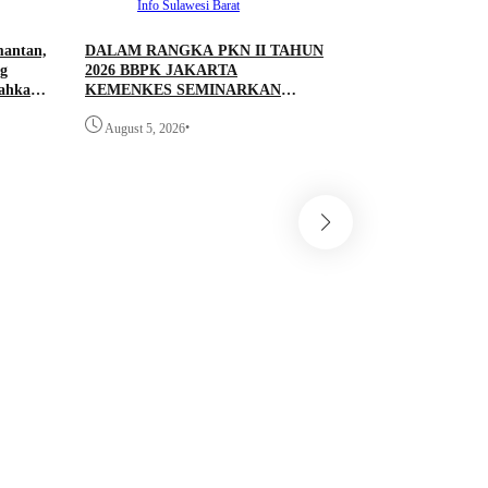
Info Sulawesi Barat
mantan,
DALAM RANGKA PKN II TAHUN
g
2026 BBPK JAKARTA
rahkan
KEMENKES SEMINARKAN
KELAYAKAN RANCANGAN
•
PROYEK PERUBAHAN KETUK
August 5, 2026
DOORS BHABINKAMTIBMAS
PEDULI TBC DI WILAYAH
HUKUM POLDA SULAWESI
BARAT
Info Sulawesi 
Antrean BBM Tetap
Lintas Kini Lancar
Pantau Polresta M
•
August 5, 2026