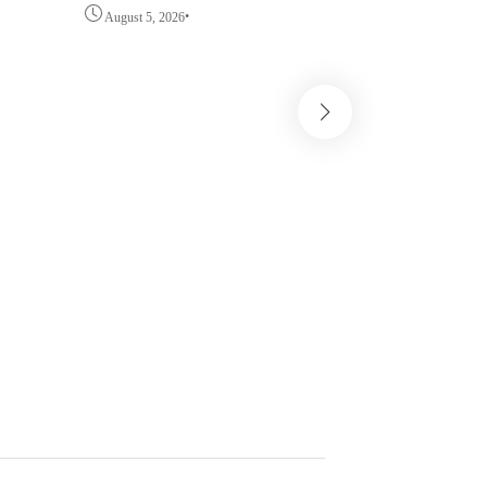
•
PROYEK PERUBAHAN KETUK
August 5, 2026
DOORS BHABINKAMTIBMAS
PEDULI TBC DI WILAYAH
HUKUM POLDA SULAWESI
BARAT
Info Sulawesi 
Antrean BBM Tetap
Lintas Kini Lancar
Pantau Polresta M
•
August 5, 2026