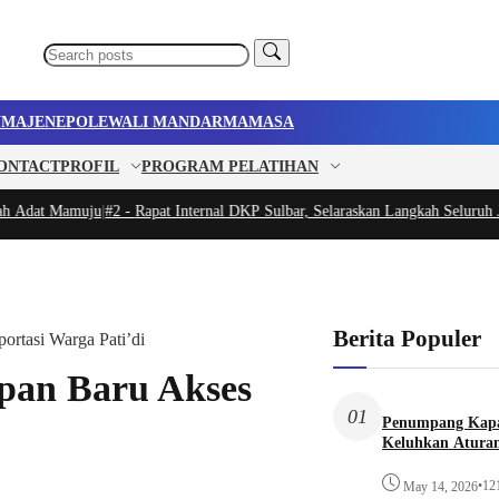
U
MAJENE
POLEWALI MANDAR
MAMASA
ONTACT
PROFIL
PROGRAM PELATIHAN
dat Mamuju
|
#2 -
Rapat Internal DKP Sulbar, Selaraskan Langkah Seluruh Jaj
Berita Populer
ortasi Warga Pati’di
pan Baru Akses
01
Penumpang Kapa
Keluhkan Aturan
•
12
May 14, 2026