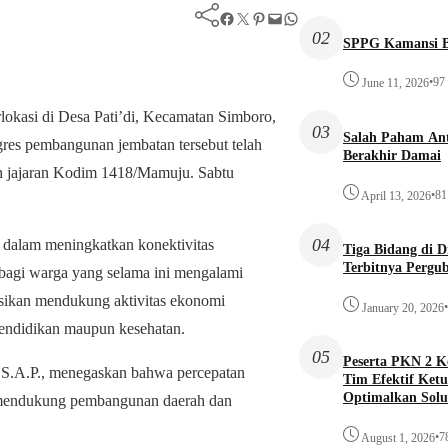
Facebook
Twitter
Pinterest
Mail
WhatsApp
02
SPPG Kamansi B
•
97
June 11, 2026
okasi di Desa Pati’di, Kecamatan Simboro,
03
Salah Paham Ant
res pembangunan jembatan tersebut telah
Berakhir Damai
leh jajaran Kodim 1418/Mamuju. Sabtu
•
81
April 13, 2026
04
 dalam meningkatkan konektivitas
Tiga Bidang di 
Terbitnya Pergu
 bagi warga yang selama ini mengalami
yeksikan mendukung aktivitas ekonomi
•
January 20, 2026
 pendidikan maupun kesehatan.
05
Peserta PKN 2 
.A.P., menegaskan bahwa percepatan
Tim Efektif Ketu
Optimalkan Solu
mendukung pembangunan daerah dan
Awal
•
7
August 1, 2026