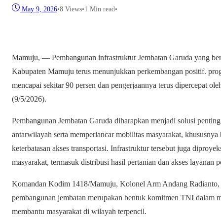
May 9, 2026
•
8
Views
•
1 Min read
•
Mamuju, — Pembangunan infrastruktur Jembatan Garuda yang berl
Kabupaten Mamuju terus menunjukkan perkembangan positif. prog
mencapai sekitar 90 persen dan pengerjaannya terus dipercepat o
(9/5/2026).
Pembangunan Jembatan Garuda diharapkan menjadi solusi penting
antarwilayah serta memperlancar mobilitas masyarakat, khususnya
keterbatasan akses transportasi. Infrastruktur tersebut juga dipro
masyarakat, termasuk distribusi hasil pertanian dan akses layanan
Komandan Kodim 1418/Mamuju, Kolonel Arm Andang Radianto, S
pembangunan jembatan merupakan bentuk komitmen TNI dalam 
membantu masyarakat di wilayah terpencil.