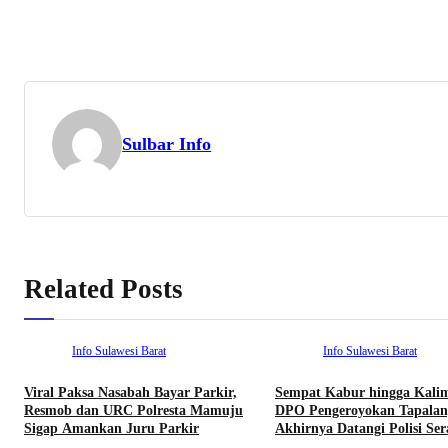
Sulbar Info
Related Posts
Info Sulawesi Barat
Info Sulawesi Barat
Viral Paksa Nasabah Bayar Parkir,
Sempat Kabur hingga Kali
Resmob dan URC Polresta Mamuju
DPO Pengeroyokan Tapalan
Sigap Amankan Juru Parkir
Akhirnya Datangi Polisi Se
Diri