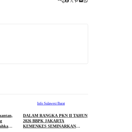
Facebook
Twitter
Pinterest
Mail
WhatsApp
Info Sulawesi Barat
mantan,
DALAM RANGKA PKN II TAHUN
g
2026 BBPK JAKARTA
rahkan
KEMENKES SEMINARKAN
KELAYAKAN RANCANGAN