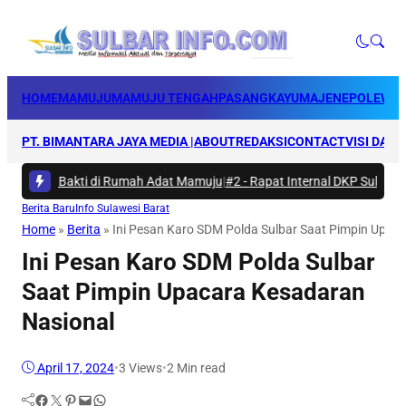
HOME
MAMUJU
MAMUJU TENGAH
PASANGKAYU
MAJENE
POLEWAL
PT. BIMANTARA JAYA MEDIA |
ABOUT
REDAKSI
CONTACT
VISI DAN 
Karya Bakti di Rumah Adat Mamuju
|
#2 -
Rapat Internal DKP Sulbar, Sel
Berita Baru
Info Sulawesi Barat
Home
»
Berita
»
Ini Pesan Karo SDM Polda Sulbar Saat Pimpin Upac
Ini Pesan Karo SDM Polda Sulbar
Saat Pimpin Upacara Kesadaran
Nasional
April 17, 2024
•
3
Views
•
2 Min read
Facebook
Twitter
Pinterest
Mail
WhatsApp