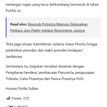
tantangan tugas yang terus berkembang termasuk di tahun
Politik ini.
Read also:
Resmob Polresta Mamuju Selesaikan
Perkara Juru Parkir melalui Restorative Justice
“Kita jaga situasi kamtibmas selama masa Pemilu hingga
pelantikan presiden dan wakil presiden kedepan,”
tandasnya.
Sementara itu, kegiatan tersebut diwarnai dengan
Pengibaran bendera, pembacaan Pancasila, pengucapan
Tribrata, Catur Prasetya dan Panca Prasetya Polri.
Humas Polda Sulbar
Views:
215
Facebook
Twitter
Pinterest
Mail
WhatsApp