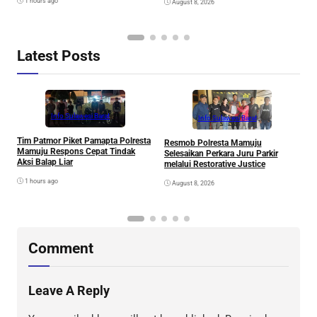
1 hours ago
August 8, 2026
Latest Posts
Info Sulawesi Barat
Info Sulawesi Barat
V
Tim Patmor Piket Pamapta Polresta
Resmob Polresta Mamuju
R
Mamuju Respons Cepat Tindak
Selesaikan Perkara Juru Parkir
S
Aksi Balap Liar
melalui Restorative Justice
1 hours ago
August 8, 2026
Comment
Leave A Reply