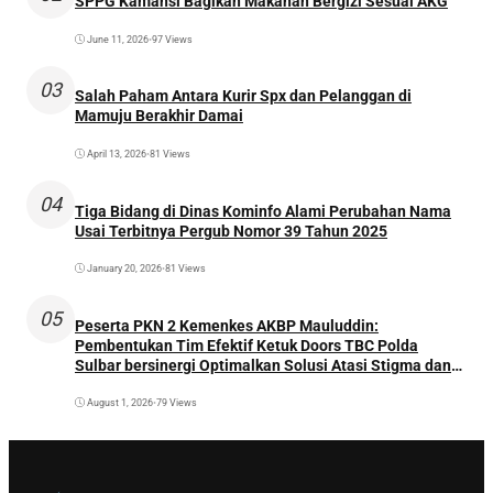
SPPG Kamansi Bagikan Makanan Bergizi Sesuai AKG
June 11, 2026
•
97 Views
03
Salah Paham Antara Kurir Spx dan Pelanggan di
Mamuju Berakhir Damai
April 13, 2026
•
81 Views
04
Tiga Bidang di Dinas Kominfo Alami Perubahan Nama
Usai Terbitnya Pergub Nomor 39 Tahun 2025
January 20, 2026
•
81 Views
05
Peserta PKN 2 Kemenkes AKBP Mauluddin:
Pembentukan Tim Efektif Ketuk Doors TBC Polda
Sulbar bersinergi Optimalkan Solusi Atasi Stigma dan
Temukan Kasus Lebih Awal
August 1, 2026
•
79 Views