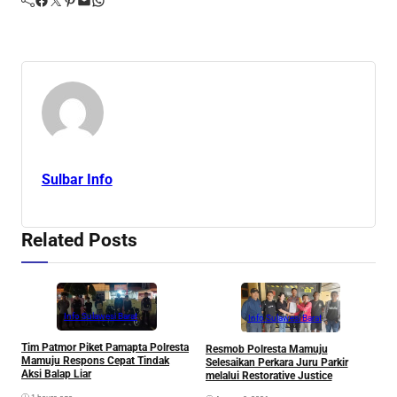
Sulbar Info
Related Posts
Info Sulawesi Barat
Info Sulawesi Barat
V
Tim Patmor Piket Pamapta Polresta
Resmob Polresta Mamuju
R
Mamuju Respons Cepat Tindak
Selesaikan Perkara Juru Parkir
S
Aksi Balap Liar
melalui Restorative Justice