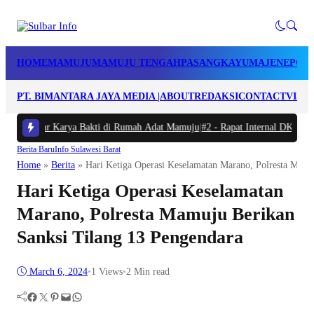
HOME
MAMUJU
MAMUJU TENGAH
PASANGKAYU
MAJENE
POL
PT. BIMANTARA JAYA MEDIA |
ABOUT
REDAKSI
CONTACT
VISI 
d Gelar Karya Bakti di Rumah Adat Mamuju
|
#2 -
Rapat Internal DKP Sulbar,
Berita Baru
Info Sulawesi Barat
Home
»
Berita
»
Hari Ketiga Operasi Keselamatan Marano, Polresta Mamu
Hari Ketiga Operasi Keselamatan
Marano, Polresta Mamuju Berikan
Sanksi Tilang 13 Pengendara
March 6, 2024
•
1
Views
•
2 Min read
Facebook
Twitter
Pinterest
Mail
WhatsApp