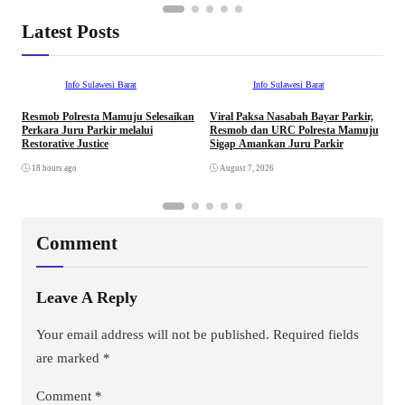
Latest Posts
Info Sulawesi Barat
Info Sulawesi Barat
Resmob Polresta Mamuju Selesaikan
Viral Paksa Nasabah Bayar Parkir,
S
Perkara Juru Parkir melalui
Resmob dan URC Polresta Mamuju
D
Restorative Justice
Sigap Amankan Juru Parkir
A
D
18 hours ago
August 7, 2026
Comment
Leave A Reply
Your email address will not be published.
Required fields
are marked
*
Comment
*