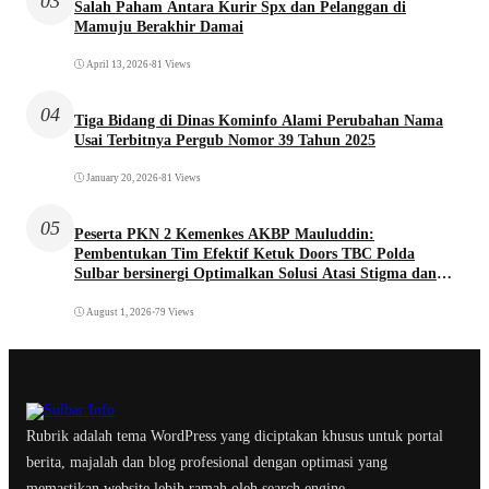
03
Salah Paham Antara Kurir Spx dan Pelanggan di
Mamuju Berakhir Damai
April 13, 2026
•
81 Views
04
Tiga Bidang di Dinas Kominfo Alami Perubahan Nama
Usai Terbitnya Pergub Nomor 39 Tahun 2025
January 20, 2026
•
81 Views
05
Peserta PKN 2 Kemenkes AKBP Mauluddin:
Pembentukan Tim Efektif Ketuk Doors TBC Polda
Sulbar bersinergi Optimalkan Solusi Atasi Stigma dan
Temukan Kasus Lebih Awal
August 1, 2026
•
79 Views
Rubrik adalah tema WordPress yang diciptakan khusus untuk portal
berita, majalah dan blog profesional dengan optimasi yang
memastikan website lebih ramah oleh search engine.