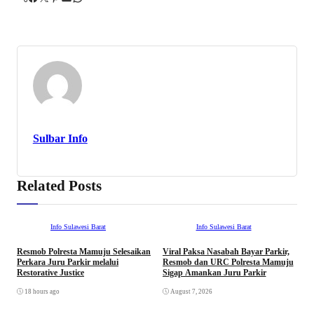
Sulbar Info
Related Posts
Info Sulawesi Barat
Info Sulawesi Barat
Resmob Polresta Mamuju Selesaikan
Viral Paksa Nasabah Bayar Parkir,
S
Perkara Juru Parkir melalui
Resmob dan URC Polresta Mamuju
D
Restorative Justice
Sigap Amankan Juru Parkir
A
D
18 hours ago
August 7, 2026