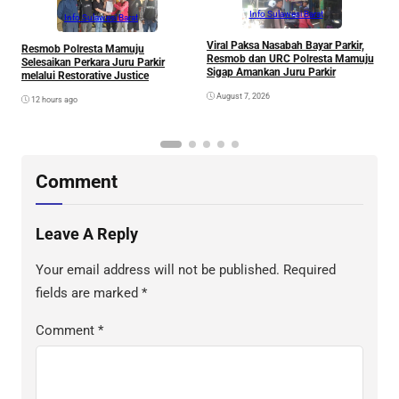
Info Sulawesi Barat
Info Sulawesi Barat
Viral Paksa Nasabah Bayar Parkir,
S
Resmob Polresta Mamuju
Resmob dan URC Polresta Mamuju
D
Selesaikan Perkara Juru Parkir
Sigap Amankan Juru Parkir
A
melalui Restorative Justice
Di
August 7, 2026
12 hours ago
Comment
Leave A Reply
Your email address will not be published.
Required
fields are marked
*
Comment
*