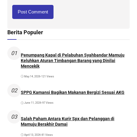
Berita Populer
01
Penumpang Kapal di Pelabuhan Syahbandar Mamuju
Keluhkan Aturan Timbangan Barang yang Dinilai
Mencekik
May 14, 2026
•
121 Views
02
SPPG Kamansi Bagikan Makanan Bergizi Sesuai AKG
June 11, 2026
•
97 Views
03
Salah Paham Antara Kurir Spx dan Pelanggan di
Mamuju Berakhir Damai
April 13, 2026
•
81 Views