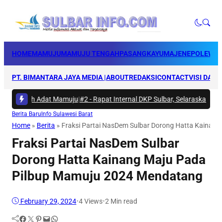
HOME
MAMUJU
MAMUJU TENGAH
PASANGKAYU
MAJENE
POLEWAL
PT. BIMANTARA JAYA MEDIA |
ABOUT
REDAKSI
CONTACT
VISI DAN 
 Rumah Adat Mamuju
|
#2 -
Rapat Internal DKP Sulbar, Selaraskan Langka
Berita Baru
Info Sulawesi Barat
Home
»
Berita
»
Fraksi Partai NasDem Sulbar Dorong Hatta Kainan
Fraksi Partai NasDem Sulbar
Dorong Hatta Kainang Maju Pada
Pilbup Mamuju 2024 Mendatang
February 29, 2024
•
4
Views
•
2 Min read
Facebook
Twitter
Pinterest
Mail
WhatsApp