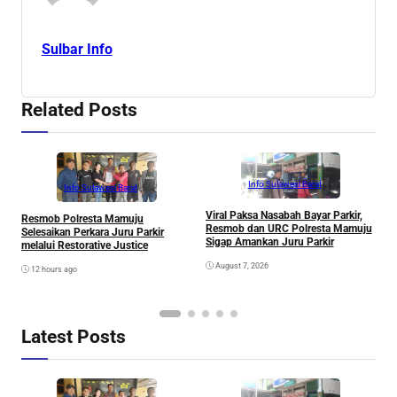
Sulbar Info
Related Posts
Info Sulawesi Barat
Info Sulawesi Barat
Viral Paksa Nasabah Bayar Parkir,
S
Resmob Polresta Mamuju
Resmob dan URC Polresta Mamuju
D
Selesaikan Perkara Juru Parkir
Sigap Amankan Juru Parkir
A
melalui Restorative Justice
Di
August 7, 2026
12 hours ago
Latest Posts