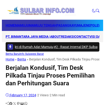
HOME
MAMUJU
MAMUJU TENGAH
PASANGKAYU
MAJENE
POLEWAL
PT. BIMANTARA JAYA MEDIA |
ABOUT
REDAKSI
CONTACT
VISI DAN 
rya Bakti di Rumah Adat Mamuju
|
#2 -
Rapat Internal DKP Sulbar, Selar
Berita Baru
Info Sulawesi Barat
Home
»
Berita
»
Berjalan Kondusif, Tim Desk Pilkada Tinjau Proses 
Berjalan Kondusif, Tim Desk
Pilkada Tinjau Proses Pemilihan
dan Perhitungan Suara
February 17, 2024
•
2
Views
•
2 Min read
Facebook
Twitter
Pinterest
Mail
WhatsApp