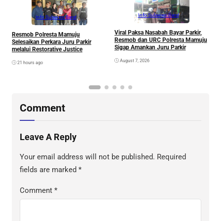
Info Sulawesi Barat
Info Sulawesi Barat
Viral Paksa Nasabah Bayar Parkir,
S
Resmob Polresta Mamuju
Resmob dan URC Polresta Mamuju
D
Selesaikan Perkara Juru Parkir
Sigap Amankan Juru Parkir
A
melalui Restorative Justice
Di
August 7, 2026
21 hours ago
Comment
Leave A Reply
Your email address will not be published.
Required
fields are marked
*
Comment
*