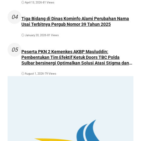
April 13, 2026
•
81 Views
04
Tiga Bidang di Dinas Kominfo Alami Perubahan Nama
Usai Terbitnya Pergub Nomor 39 Tahun 2025
January 20, 2026
•
81 Views
05
Peserta PKN 2 Kemenkes AKBP Mauluddin:
Pembentukan Tim Efektif Ketuk Doors TBC Polda
Sulbar bersinergi Optimalkan Solusi Atasi Stigma dan
Temukan Kasus Lebih Awal
August 1, 2026
•
79 Views