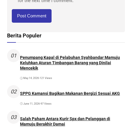
for the next time I comment.
Berita Populer
01
Penumpang Kapal di Pelabuhan Syahbandar Mamuju
Keluhkan Aturan Timbangan Barang yang Dinilai
Mencekik
May 14, 2026
•
121 Views
02
SPPG Kamansi Bagikan Makanan Bergizi Sesuai AKG
June 11, 2026
•
97 Views
03
Salah Paham Antara Kurir Spx dan Pelanggan di
Mamuju Berakhir Damai