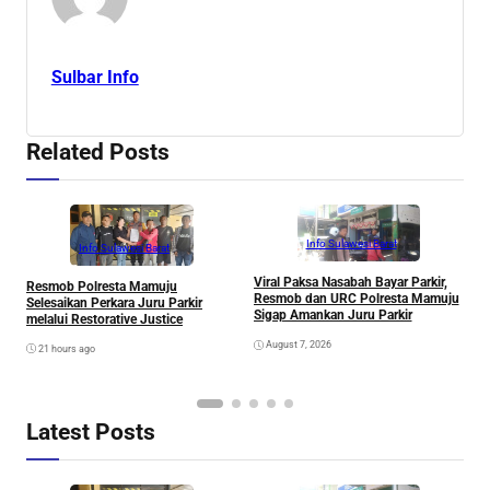
Sulbar Info
Related Posts
Info Sulawesi Barat
Info Sulawesi Barat
Viral Paksa Nasabah Bayar Parkir,
S
Resmob Polresta Mamuju
Resmob dan URC Polresta Mamuju
D
Selesaikan Perkara Juru Parkir
Sigap Amankan Juru Parkir
A
melalui Restorative Justice
Di
August 7, 2026
21 hours ago
Latest Posts