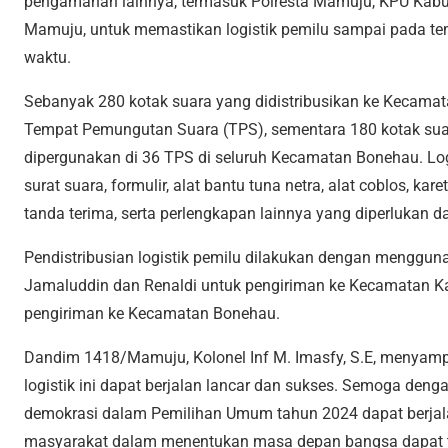
pengamanan lainnya, termasuk Polresta Mamuju, KPU Kab
Mamuju, untuk memastikan logistik pemilu sampai pada te
waktu.
Sebanyak 280 kotak suara yang didistribusikan ke Kecama
Tempat Pemungutan Suara (TPS), sementara 180 kotak sua
dipergunakan di 36 TPS di seluruh Kecamatan Bonehau. Logisti
surat suara, formulir, alat bantu tuna netra, alat coblos, kare
tanda terima, serta perlengkapan lainnya yang diperlukan
Pendistribusian logistik pemilu dilakukan dengan menggun
Jamaluddin dan Renaldi untuk pengiriman ke Kecamatan K
pengiriman ke Kecamatan Bonehau.
Dandim 1418/Mamuju, Kolonel Inf M. Imasfy, S.E, menyamp
logistik ini dapat berjalan lancar dan sukses. Semoga den
demokrasi dalam Pemilihan Umum tahun 2024 dapat berjalan
masyarakat dalam menentukan masa depan bangsa dapat t