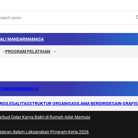
ALI MANDAR
MAMASA
PROGRAM PELATIHAN
I MANDAR
MAMASA
MISI
LEGALITAS
STRUKTUR ORGANISASI
LAMA BERDIRI
DESAIN GRAFIS
rbud Gelar Karya Bakti di Rumah Adat Mamuju
 Jajaran dalam Laksanakan Program Kerja 2026