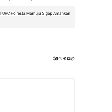
an URC Polresta Mamuju Sigap Amankan
Facebook
Twitter
Pinterest
Mail
WhatsApp