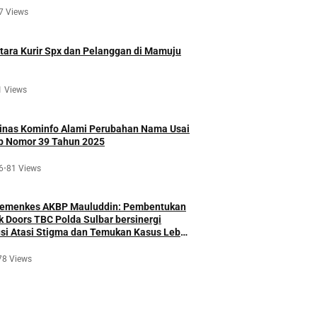
7 Views
ara Kurir Spx dan Pelanggan di Mamuju
1 Views
Dinas Kominfo Alami Perubahan Nama Usai
ub Nomor 39 Tahun 2025
6
•
81 Views
Kemenkes AKBP Mauluddin: Pembentukan
k Doors TBC Polda Sulbar bersinergi
si Atasi Stigma dan Temukan Kasus Lebih
78 Views