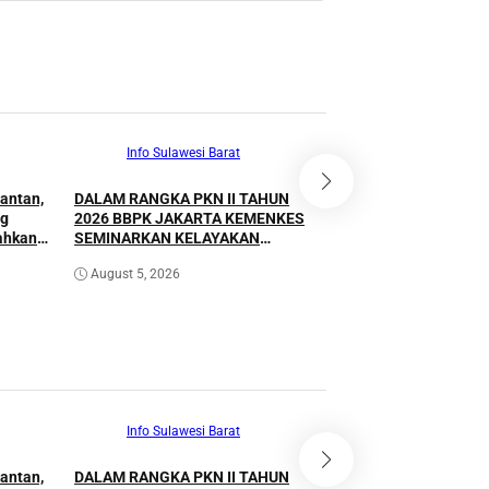
Info Sulawesi Barat
Info Sulawesi B
antan,
DALAM RANGKA PKN II TAHUN
Antrean BBM Tetap P
ng
2026 BBPK JAKARTA KEMENKES
Lintas Kini Lancar B
rahkan
SEMINARKAN KELAYAKAN
Pantau Polresta Ma
RANCANGAN PROYEK PERUBAHAN
August 5, 2026
August 5, 2026
KETUK DOORS BHABINKAMTIBMAS
PEDULI TBC DI WILAYAH HUKUM
POLDA SULAWESI BARAT
Info Sulawesi Barat
Info Sulawesi B
antan,
DALAM RANGKA PKN II TAHUN
Antrean BBM Tetap P