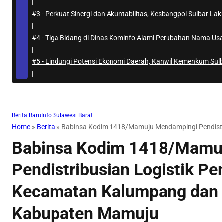
|
#3 -
Perkuat Sinergi dan Akuntabilitas, Kesbangpol Sulbar L
|
#4 -
Tiga Bidang di Dinas Kominfo Alami Perubahan Nama Us
|
#5 -
Lindungi Potensi Ekonomi Daerah, Kanwil Kemenkum Sul
|
Berita Baru
Info Sulawesi Barat
Home
»
Berita
»
Babinsa Kodim 1418/Mamuju Mendampingi Pendistr
Babinsa Kodim 1418/Mamu
Pendistribusian Logistik Pe
Kecamatan Kalumpang dan
Kabupaten Mamuju