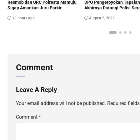
Resmob dan URC Polresta Mamuju
DPO Pengeroyokan Tapala
Sigap Amankan Juru Parkir
Akhirnya Datangi Polisi Se
Diri
18 hours ago
August 5, 2026
Comment
Leave A Reply
Your email address will not be published.
Required field
Comment
*