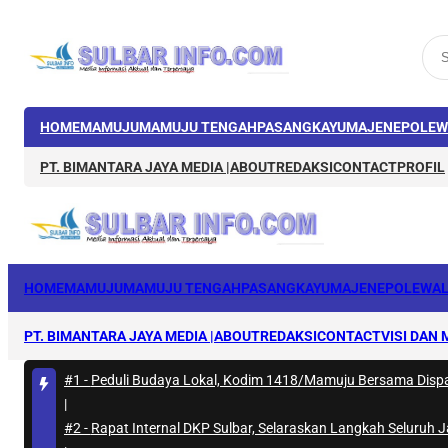
HOME
MAMUJU
MAMUJU TENGAH
PASANGKAYU
MAJENE
POLEW
PT. BIMANTARA JAYA MEDIA |
ABOUT
REDAKSI
CONTACT
PROFIL
HOME
MAMUJU
MAMUJU TENGAH
PASANGKAYU
MAJENE
POLEWAL
PT. BIMANTARA JAYA MEDIA |
ABOUT
REDAKSI
CONTACT
VISI DAN 
#1 -
Peduli Budaya Lokal, Kodim 1418/Mamuju Bersama Dispa
|
#2 -
Rapat Internal DKP Sulbar, Selaraskan Langkah Seluruh