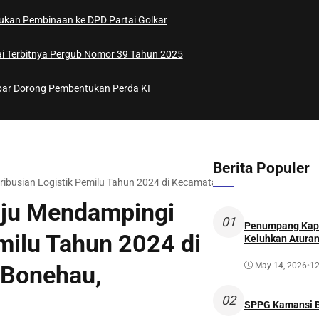
akukan Pembinaan ke DPD Partai Golkar
ai Terbitnya Pergub Nomor 39 Tahun 2025
bar Dorong Pembentukan Perda KI
Berita Populer
ibusian Logistik Pemilu Tahun 2024 di Kecamatan Kalumpang dan Bo
ju Mendampingi
01
Penumpang Kapa
milu Tahun 2024 di
Keluhkan Aturan
 Bonehau,
May 14, 2026
•
12
02
SPPG Kamansi B