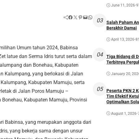
June 11, 2026
•
9
Facebook
Twitter
Pinterest
Mail
WhatsApp
03
Salah Paham Ant
Berakhir Damai
April 13, 2026
•
8
milihan Umum tahun 2024, Babinsa
04
latue dan Serma Idris turut serta dalam
Tiga Bidang di 
Terbitnya Perg
 Kalumpang dan Bonehau, Kabupaten
n Kalumpang, yang berlokasi di Jalan
January 20, 202
Kalumpang, Kabupaten Mamuju, serta
05
rletak di Jalan Poros Mamuju –
Peserta PKN 2 
Tim Efektif Ketu
 Bonehau, Kabupaten Mamuju, Provinsi
Optimalkan Solu
Awal
August 1, 2026
•
ari Babinsa, yang merupakan anggota dari
dris, yang bekerja sama dengan unsur