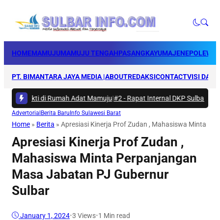
HOME
MAMUJU
MAMUJU TENGAH
PASANGKAYU
MAJENE
POLEWAL
PT. BIMANTARA JAYA MEDIA |
ABOUT
REDAKSI
CONTACT
VISI DAN 
ya Bakti di Rumah Adat Mamuju
|
#2 -
Rapat Internal DKP Sulbar, Selara
Advertorial
Berita Baru
Info Sulawesi Barat
Home
»
Berita
»
Apresiasi Kinerja Prof Zudan , Mahasiswa Minta P
Apresiasi Kinerja Prof Zudan ,
Mahasiswa Minta Perpanjangan
Masa Jabatan PJ Gubernur
Sulbar
January 1, 2024
•
3
Views
•
1 Min read