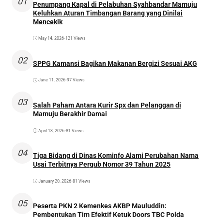
01
Penumpang Kapal di Pelabuhan Syahbandar Mamuju
Keluhkan Aturan Timbangan Barang yang Dinilai
Mencekik
May 14, 2026
•
121 Views
02
SPPG Kamansi Bagikan Makanan Bergizi Sesuai AKG
June 11, 2026
•
97 Views
03
Salah Paham Antara Kurir Spx dan Pelanggan di
Mamuju Berakhir Damai
April 13, 2026
•
81 Views
04
Tiga Bidang di Dinas Kominfo Alami Perubahan Nama
Usai Terbitnya Pergub Nomor 39 Tahun 2025
January 20, 2026
•
81 Views
05
Peserta PKN 2 Kemenkes AKBP Mauluddin:
Pembentukan Tim Efektif Ketuk Doors TBC Polda