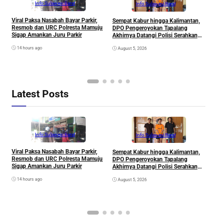
Info Sulawesi Barat
Info Sulawesi Barat
Viral Paksa Nasabah Bayar Parkir,
Sempat Kabur hingga Kalimantan,
D
Resmob dan URC Polresta Mamuju
DPO Pengeroyokan Tapalang
2
Sigap Amankan Juru Parkir
Akhirnya Datangi Polisi Serahkan
S
Diri
R
14 hours ago
August 5, 2026
P
B
D
S
Latest Posts
Info Sulawesi Barat
Info Sulawesi Barat
Viral Paksa Nasabah Bayar Parkir,
Sempat Kabur hingga Kalimantan,
D
Resmob dan URC Polresta Mamuju
DPO Pengeroyokan Tapalang
2
Sigap Amankan Juru Parkir
Akhirnya Datangi Polisi Serahkan
S
Diri
R
14 hours ago
August 5, 2026
P
B
D
S