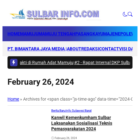
HOME
MAMUJU
MAMUJU TENGAH
PASANGKAYU
MAJENE
POLEWAL
PT. BIMANTARA JAYA MEDIA |
ABOUT
REDAKSI
CONTACT
VISI DAN 
Karya Bakti di Rumah Adat Mamuju
|
#2 -
Rapat Internal DKP Sulbar, Sel
February 26, 2024
Home
»
Archives for <span class="js-time-ago" data-time="2024-02
Berita Baru
Info Sulawesi Barat
Kanwil Kemenkumham Sulbar
Laksanakan Sosialisasi Teknis
Pemasyarakatan 2024
February 26, 2024