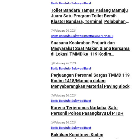
Berita Baru
Info Sulawesi Barat
Toilet Bandara Tampa Padang Mamuju
Juara Satu Program Toilet Bersih
Klaster Bandara, Terminal, Pelabuhan
Se- Sulbar
February 26, 2024
Berita Baru
Info Sulawesi Barat
News
TNI/POLRI
Suasana Keakraban Prajurit dan
Masyarakat Saat Makan Siang Bersama
di Lokasi TMMD ke-119 Kodim
1418/Mamuju
February 26, 2024
Berita Baru
Info Sulawesi Barat
Perjuangan Personel Satgas TMMD 119
Kodim 1418/Mamuju dalam
Menyeberangkan Material Paving Block
February 26, 2024
Berita Baru
Info Sulawesi Barat
Karena Terjerumus Narkoba, Satu
Personil Polres Pasangkayu Di PTDH
February 26, 2024
Berita Baru
Info Sulawesi Barat
Buktikan Komitmen Kodim