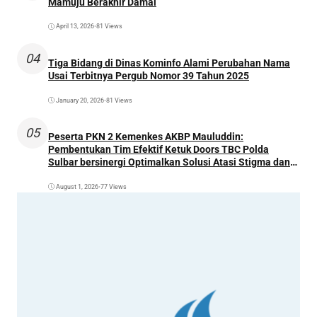
Mamuju Berakhir Damai
April 13, 2026
•
81 Views
04
Tiga Bidang di Dinas Kominfo Alami Perubahan Nama
Usai Terbitnya Pergub Nomor 39 Tahun 2025
January 20, 2026
•
81 Views
05
Peserta PKN 2 Kemenkes AKBP Mauluddin:
Pembentukan Tim Efektif Ketuk Doors TBC Polda
Sulbar bersinergi Optimalkan Solusi Atasi Stigma dan
Temukan Kasus Lebih Awal
August 1, 2026
•
77 Views