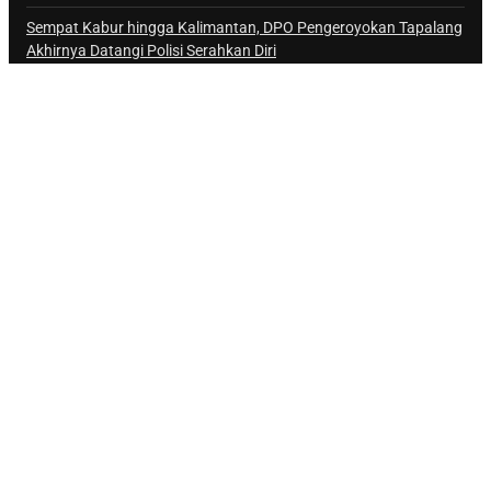
Sempat Kabur hingga Kalimantan, DPO Pengeroyokan Tapalang
Akhirnya Datangi Polisi Serahkan Diri
DALAM RANGKA PKN II TAHUN 2026 BBPK JAKARTA
KEMENKES SEMINARKAN KELAYAKAN RANCANGAN PROYEK
PERUBAHAN KETUK DOORS BHABINKAMTIBMAS PEDULI TBC
DI WILAYAH HUKUM POLDA SULAWESI BARAT
Link Penting
Tentang Kami
Kerja Sama
Kontak
Redaksi
Karier
@Copyright Sulbar Info. All Rights Reserved