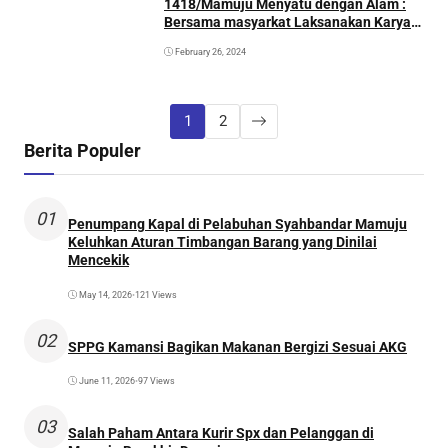
1418/Mamuju Menyatu dengan Alam :
Bersama masyarkat Laksanakan Karya
Bakti Penanaman Pohon Alpukat
February 26, 2024
1
2
Berita Populer
01
Penumpang Kapal di Pelabuhan Syahbandar Mamuju
Keluhkan Aturan Timbangan Barang yang Dinilai
Mencekik
May 14, 2026
•
121 Views
02
SPPG Kamansi Bagikan Makanan Bergizi Sesuai AKG
June 11, 2026
•
97 Views
03
Salah Paham Antara Kurir Spx dan Pelanggan di