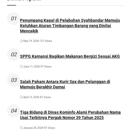
01
Penumpang Kapal di Pelabuhan Syahbandar Mamuju
Keluhkan Aturan Timbangan Barang yang Dinilai
Mencekik
May 14, 2026
•
121 Views
02
SPPG Kamansi Bagikan Makanan Bergizi Sesuai AKG
June 11, 2026
•
97 Views
03
Salah Paham Antara Kurir Spx dan Pelanggan di
Mamuju Berakhir Damai
April 13, 2026
•
81 Views
04
Tiga Bidang di Dinas Kominfo Alami Perubahan Nama
Usai Terbitnya Pergub Nomor 39 Tahun 2025
January 20, 2026
•
81 Views