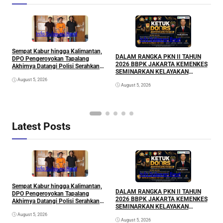
Info Sulawesi Barat
Info Sulawesi Barat
Sempat Kabur hingga Kalimantan,
A
DALAM RANGKA PKN II TAHUN
DPO Pengeroyokan Tapalang
L
2026 BBPK JAKARTA KEMENKES
Akhirnya Datangi Polisi Serahkan
P
SEMINARKAN KELAYAKAN
Diri
RANCANGAN PROYEK
August 5, 2026
August 5, 2026
PERUBAHAN KETUK DOORS
BHABINKAMTIBMAS PEDULI TBC
DI WILAYAH HUKUM POLDA
SULAWESI BARAT
Latest Posts
Info Sulawesi Barat
Info Sulawesi Barat
Sempat Kabur hingga Kalimantan,
A
DALAM RANGKA PKN II TAHUN
DPO Pengeroyokan Tapalang
L
2026 BBPK JAKARTA KEMENKES
Akhirnya Datangi Polisi Serahkan
P
SEMINARKAN KELAYAKAN
Diri
RANCANGAN PROYEK
August 5, 2026
August 5, 2026
PERUBAHAN KETUK DOORS