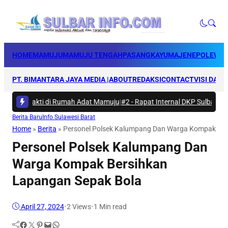
HOME
MAMUJU
MAMUJU TENGAH
PASANGKAYU
MAJENE
POLEWAL
PT. BIMANTARA JAYA MEDIA |
ABOUT
REDAKSI
CONTACT
VISI DAN 
rya Bakti di Rumah Adat Mamuju
|
#2 -
Rapat Internal DKP Sulbar, Selar
Berita Baru
Info Sulawesi Barat
Home
»
Berita
»
Personel Polsek Kalumpang Dan Warga Kompak Ber
Personel Polsek Kalumpang Dan
Warga Kompak Bersihkan
Lapangan Sepak Bola
April 27, 2024
•
2
Views
•
1 Min read
Facebook
Twitter
Pinterest
Mail
WhatsApp