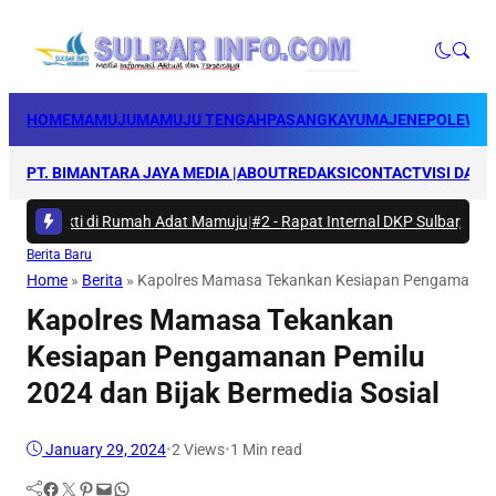
HOME
MAMUJU
MAMUJU TENGAH
PASANGKAYU
MAJENE
POLEWAL
PT. BIMANTARA JAYA MEDIA |
ABOUT
REDAKSI
CONTACT
VISI DAN 
ya Bakti di Rumah Adat Mamuju
|
#2 -
Rapat Internal DKP Sulbar, Selara
Berita Baru
Home
»
Berita
»
Kapolres Mamasa Tekankan Kesiapan Pengamanan P
Kapolres Mamasa Tekankan
Kesiapan Pengamanan Pemilu
2024 dan Bijak Bermedia Sosial
January 29, 2024
•
2
Views
•
1 Min read
Facebook
Twitter
Pinterest
Mail
WhatsApp