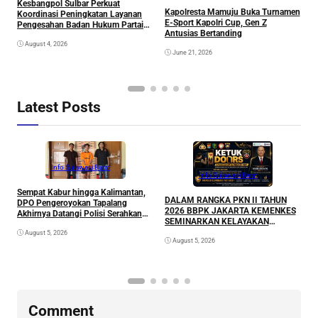
Kesbangpol Sulbar Perkuat
S
Kapolresta Mamuju Buka Turnamen
Koordinasi Peningkatan Layanan
B
E-Sport Kapolri Cup, Gen Z
Pengesahan Badan Hukum Partai
H
Antusias Bertanding
Politik Bersama Kemenkum
August 4, 2026
June 21, 2026
Latest Posts
Info Sulawesi Barat
A
Info Sulawesi Barat
L
Sempat Kabur hingga Kalimantan,
P
DALAM RANGKA PKN II TAHUN
DPO Pengeroyokan Tapalang
2026 BBPK JAKARTA KEMENKES
Akhirnya Datangi Polisi Serahkan
SEMINARKAN KELAYAKAN
Diri
RANCANGAN PROYEK
August 5, 2026
August 5, 2026
PERUBAHAN KETUK DOORS
BHABINKAMTIBMAS PEDULI TBC
DI WILAYAH HUKUM POLDA
SULAWESI BARAT
Comment