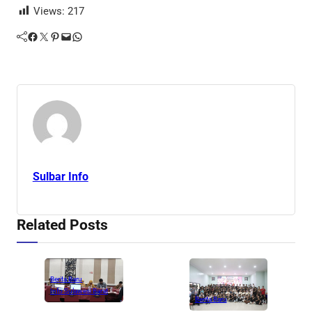
Views:
217
Facebook
Twitter
Pinterest
Mail
WhatsApp
Sulbar Info
Related Posts
Berita Baru
Info Sulawesi Barat
Berita Baru