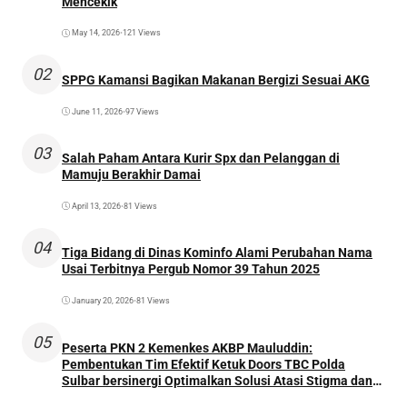
Mencekik
May 14, 2026
•
121 Views
02
SPPG Kamansi Bagikan Makanan Bergizi Sesuai AKG
June 11, 2026
•
97 Views
03
Salah Paham Antara Kurir Spx dan Pelanggan di
Mamuju Berakhir Damai
April 13, 2026
•
81 Views
04
Tiga Bidang di Dinas Kominfo Alami Perubahan Nama
Usai Terbitnya Pergub Nomor 39 Tahun 2025
January 20, 2026
•
81 Views
05
Peserta PKN 2 Kemenkes AKBP Mauluddin:
Pembentukan Tim Efektif Ketuk Doors TBC Polda
Sulbar bersinergi Optimalkan Solusi Atasi Stigma dan
Temukan Kasus Lebih Awal