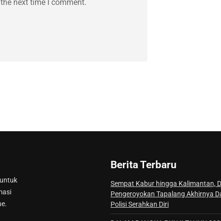
 the next time I comment.
Berita Terbaru
 untuk
Sempat Kabur hingga Kalimantan, 
masi
Pengeroyokan Tapalang Akhirnya D
ne.
Polisi Serahkan Diri