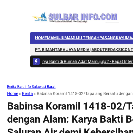
HOME
MAMUJU
MAMUJU TENGAH
PASANGKAYU
MA
PT. BIMANTARA JAYA MEDIA |
ABOUT
REDAKSI
CONT
bud Gelar Karya Bakti di Rumah Adat Mamuju
|
#2 -
Rapat Internal DKP S
Berita Baru
Info Sulawesi Barat
Home
»
Berita
»
Babinsa Koramil 1418-02/Tapalang Bersatu dengan A
Babinsa Koramil 1418-02/T
dengan Alam: Karya Bakti B
Saluran Air demi Kebersiha