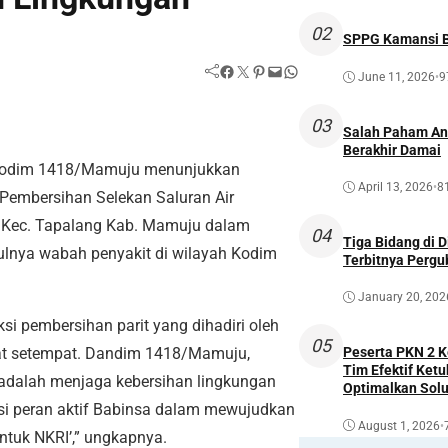
02
SPPG Kamansi B
Facebook
Twitter
Pinterest
Mail
WhatsApp
June 11, 2026
•
9
03
Salah Paham Ant
Berakhir Damai
Kodim 1418/Mamuju menunjukkan
April 13, 2026
•
8
Pembersihan Selekan Saluran Air
a Kec. Tapalang Kab. Mamuju dalam
04
Tiga Bidang di 
ulnya wabah penyakit di wilayah Kodim
Terbitnya Perg
January 20, 202
si pembersihan parit yang dihadiri oleh
05
at setempat. Dandim 1418/Mamuju,
Peserta PKN 2 
Tim Efektif Ketu
i adalah menjaga kebersihan lingkungan
Optimalkan Solu
Awal
i peran aktif Babinsa dalam mewujudkan
August 1, 2026
•
tuk NKRI’,” ungkapnya.