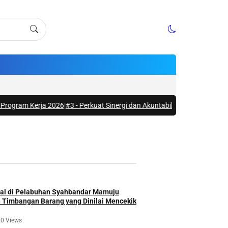
Kerja 2026
|
#3 -
Perkuat Sinergi dan Akuntabilitas, Kesbangpol Sulbar L
gan
l di Pelabuhan Syahbandar Mamuju
 Timbangan Barang yang Dinilai Mencekik
0 Views