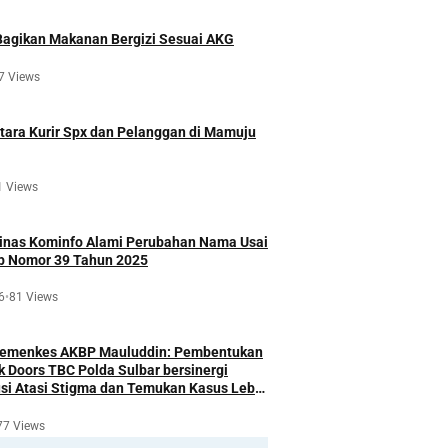
agikan Makanan Bergizi Sesuai AKG
7 Views
ara Kurir Spx dan Pelanggan di Mamuju
1 Views
Dinas Kominfo Alami Perubahan Nama Usai
ub Nomor 39 Tahun 2025
6
•
81 Views
Kemenkes AKBP Mauluddin: Pembentukan
k Doors TBC Polda Sulbar bersinergi
si Atasi Stigma dan Temukan Kasus Lebih
77 Views