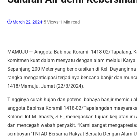
March 22, 2024
•
5
Views
•
1 Min read
MAMUJU — Anggota Babinsa Koramil 1418-02/Tapalang, 
komitmen kuat dalam menyatu dengan alam melalui Karya 
Sepanjang 200 Meter yang berlokasikan di Kel. Dayanginn
rangka mengantisipasi terjadinya bencana banjir dan munc
1418/Mamuju. Jumat (22/3/2024).
Tingginya curah hujan dan potensi bahaya banjir memicu ak
anggota Babinsa Koramil 1418-02/Tapalangdan masyarak
Kolonel Inf M. Imasfy, S.E., menegaskan tujuan kegiatan in
dan mencegah wabah penyakit. “Kami sangat mengapresias
semboyan ‘TNI AD Bersama Rakyat Bersatu Dengan Alam Un