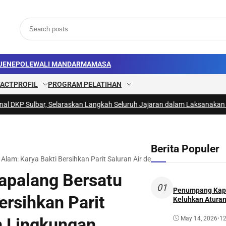
JENE
POLEWALI MANDAR
MAMASA
ACT
PROFIL
PROGRAM PELATIHAN
ulbar, Selaraskan Langkah Seluruh Jajaran dalam Laksanakan Program 
Berita Populer
lam: Karya Bakti Bersihkan Parit Saluran Air demi Kebersihan Lingkun
apalang Bersatu
01
Penumpang Kapa
ersihkan Parit
Keluhkan Aturan
n Lingkungan
May 14, 2026
•
12