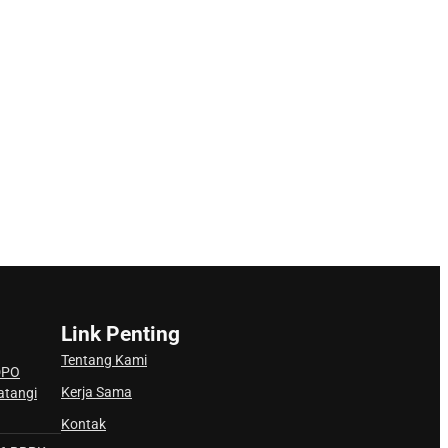
Link Penting
Tentang Kami
DPO
Kerja Sama
atangi
Kontak